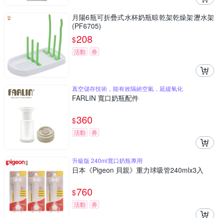
月陽6瓶可折疊式水杯奶瓶晾乾架乾燥架瀝水架
(PF6705)
208
$
活動
券
真空儲存技術，能有效隔絕空氣，延緩氧化
FARLIN 寬口奶瓶配件
360
$
活動
券
升級版 240ml寬口奶瓶專用
日本《Pigeon 貝親》重力球吸管240mlx3入
760
$
活動
券