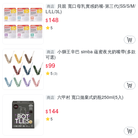
貝親 寬口母乳實感奶嘴-第三代(SS/S/M/
商店
L/LL/3L)
148
$
5
小獅王辛巴 simba 蘊蜜夜光奶嘴帶(多款
商店
可選)
99
$
5
(
3
)
六甲村 寬口拋棄式奶瓶250ml(5入)
商店
144
$
5