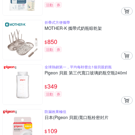
活動
券
折疊式方便攜帶
MOTHER-K 攜帶式奶瓶晾乾架
850
$
活動
券
全球熱銷第一，平均每秒賣出1個貝親奶瓶
Pigeon 貝親 第三代寬口玻璃奶瓶空瓶240ml
349
$
活動
券
防漏效果極佳
日本(Pigeon 貝親)寬口瓶栓密封片
109
$