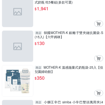
式奶瓶 吃5餐組(多款可選)
1,941
$
韓國MOTHER-K 銀離子雙夾鏈抗菌袋-S
商店
(15入)【六甲媽咪】
130
$
MOTHER-K 溫感拋棄式奶瓶袋-25入【佳
商店
兒園婦幼館】
350
$
小獅王辛巴 simba 小辛巴雙頭萬用夾(4
商店