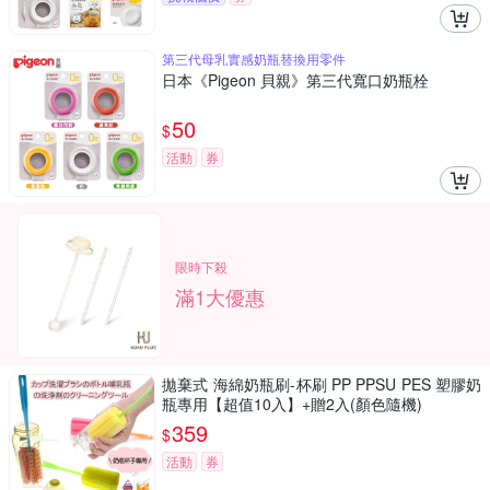
第三代母乳實感奶瓶替換用零件
日本《Pigeon 貝親》第三代寬口奶瓶栓
50
$
活動
券
限時下殺
滿1大優惠
拋棄式 海綿奶瓶刷-杯刷 PP PPSU PES 塑膠奶
瓶專用【超值10入】+贈2入(顏色隨機)
359
$
活動
券