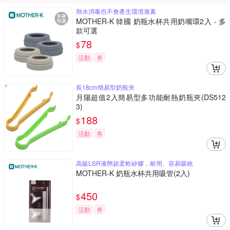
熱水消毒也不會產生環境激素
MOTHER-K 韓國 奶瓶水杯共用奶嘴環2入 - 多
款可選
78
$
活動
券
長18cm簡易型奶瓶夾
月陽超值2入簡易型多功能耐熱奶瓶夾(DS512
3)
188
$
活動
券
高級LSR液態超柔軟矽膠，耐用、容易吸吮
MOTHER-K 奶瓶水杯共用吸管(2入)
450
$
活動
券