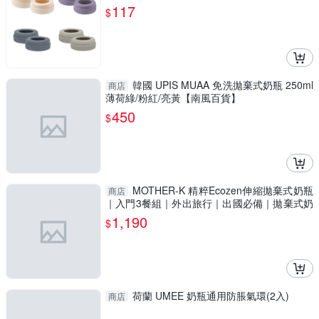
117
$
韓國 UPIS MUAA 免洗拋棄式奶瓶 250ml
商店
薄荷綠/粉紅/亮黃【南風百貨】
450
$
MOTHER-K 精粹Ecozen伸縮拋棄式奶瓶
商店
｜入門3餐組｜外出旅行｜出國必備｜拋棄式奶
瓶【六甲媽咪】
1,190
$
荷蘭 UMEE 奶瓶通用防脹氣環(2入)
商店