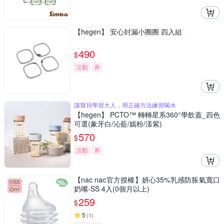
【hegen】 安心封漏小圈圈 四入組
490
$
活動
券
讓寶貝學習大人，用正確方法練習喝水
【hegen】 PCTO™ 轉轉星系360°學飲蓋_四色
可選(象牙白/沁藍/嫣粉/漾紫)
570
$
活動
券
【nac nac官方授權】妍心35%乳感防脹氣寬口
奶嘴-SS 4入(0個月以上)
259
$
5
(
1
)