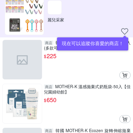
麗兒采家
韓國 MOYUUM 仿母乳型替換奶嘴-2入
現在可以追蹤你喜愛的商店！
商店
(多款可選)第三代仿母乳型替換奶嘴2入組
225
$
MOTHER-K 溫感拋棄式奶瓶袋-50入【佳
商店
兒園婦幼館】
650
$
韓國 MOTHER-K Ecozen 旋轉伸縮拋棄
商店