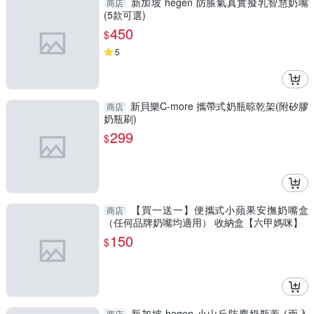
新加坡 hegen 防脹氣真實擬乳智慧奶嘴
商店
(5款可選)
450
$
5
新貝樂C-more 攜帶式奶瓶晾乾架(附矽膠
商店
奶瓶刷)
299
$
【買一送一】便攜式小蘋果安撫奶嘴盒
商店
（任何品牌奶嘴均適用） 收納盒【六甲媽咪】
150
$
新加坡 hegen 小山丘防塵奶瓶蓋 (兩入
商店