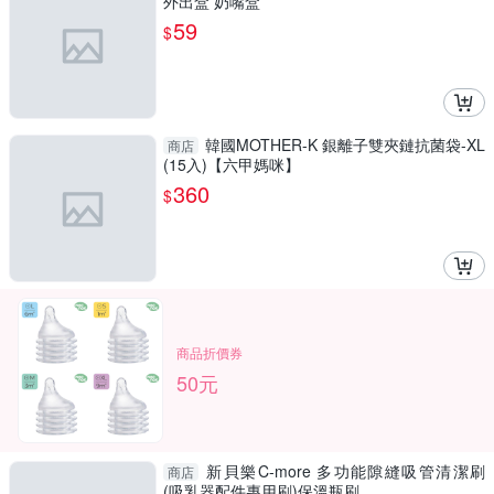
外出盒 奶嘴盒
59
$
韓國MOTHER-K 銀離子雙夾鏈抗菌袋-XL
商店
(15入)【六甲媽咪】
360
$
商品折價券
50元
新貝樂C-more 多功能隙縫吸管清潔刷
商店
(吸乳器配件專用刷)保溫瓶刷