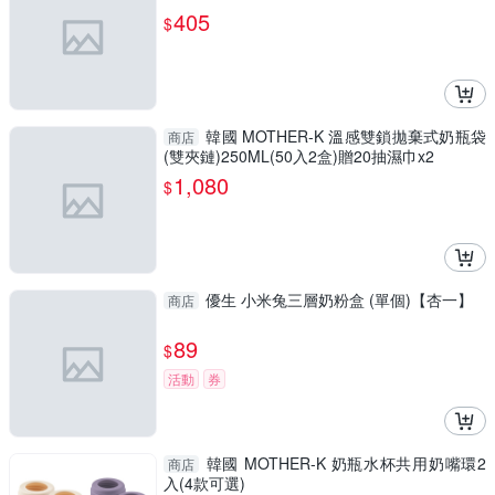
405
$
韓國 MOTHER-K 溫感雙鎖拋棄式奶瓶袋
商店
(雙夾鏈)250ML(50入2盒)贈20抽濕巾x2
1,080
$
優生 小米兔三層奶粉盒 (單個)【杏一】
商店
89
$
活動
券
韓國 MOTHER-K 奶瓶水杯共用奶嘴環2
商店
入(4款可選)