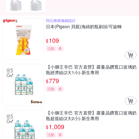
凹凸形狀海綿設計
日本(Pigeon 貝親)海綿奶瓶刷頭/可旋轉
109
$
活動
券
【小獅王辛巴 官方直營】蘿蔓晶鑽寬口玻璃奶
瓶經濟組(2大1小)-新生專用
779
$
活動
券
【小獅王辛巴 官方直營】蘿蔓晶鑽寬口玻璃奶
瓶超值組(2大2小)-新生專用
1,009
$
活動
券