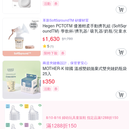
活動
券
革新SoftSqroundTM 矽膠材質
Hegen PCTOTM 優雅輕柔手動擠乳組 (SoftSqr
oundTM) 學飲杯/擠乳器/ 吸乳器/奶瓶/兒童水
瓶/母嬰用品/新生禮/紫外線消毒/FDA食品接觸
1,630
$
$
1,780
認證/學習水杯
5
(
1
)
限時下殺
券
兩道夾鏈條設計，保管更安心
MOTHER-K 韓國 溫感雙鎖拋棄式雙夾鏈奶瓶袋
25入
350
$
活動
券
8/10-8/16 婦幼玩具童裝鞋 指定品滿1288折150
滿1288折150