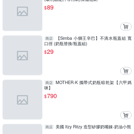
89
$
【Simba 小獅王辛巴】不滴水瓶蓋組 寬
商店
口徑 (奶瓶替換/瓶蓋組)
29
$
MOTHER-K 攜帶式奶瓶晾乾架【六甲媽
商店
咪】
790
$
美國 Itzy Ritzy 造型矽膠奶嘴錬-奶油小熊
商店