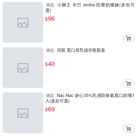
小獅王 辛巴 simba 防塵奶嘴鍊(多色可
商店
選)
96
$
貝親 寬口母乳儲存瓶瓶蓋
商店
40
$
Nac Nac 妍心35%乳感防脹氣寬口奶嘴1
商店
入(多款可選)
69
$