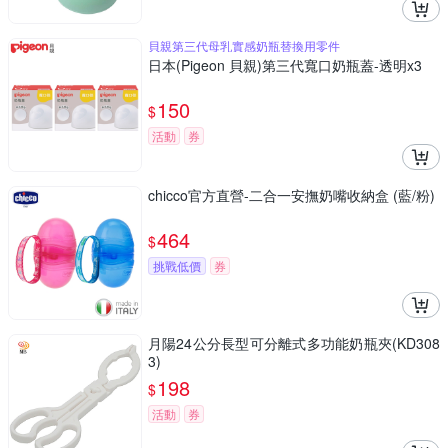
貝親第三代母乳實感奶瓶替換用零件
日本(Pigeon 貝親)第三代寬口奶瓶蓋-透明x3
150
$
活動
券
chicco官方直營-二合一安撫奶嘴收納盒 (藍/粉)
464
$
挑戰低價
券
月陽24公分長型可分離式多功能奶瓶夾(KD308
3)
198
$
活動
券