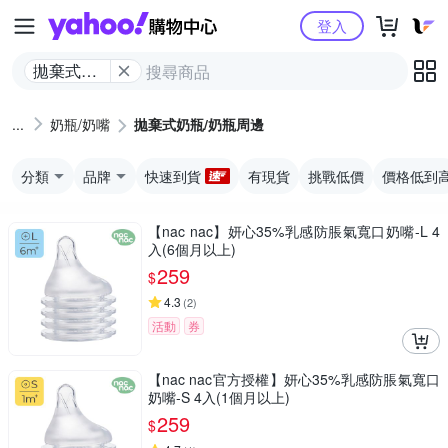
Yahoo購物中心
登入
拋棄式奶
瓶/奶瓶周
邊
奶瓶/奶嘴
拋棄式奶瓶/奶瓶周邊
分類
品牌
快速到貨
有現貨
挑戰低價
價格低到
【nac nac】妍心35%乳感防脹氣寬口奶嘴-L 4
入(6個月以上)
259
$
4.3
(
2
)
活動
券
【nac nac官方授權】妍心35%乳感防脹氣寬口
奶嘴-S 4入(1個月以上)
259
$