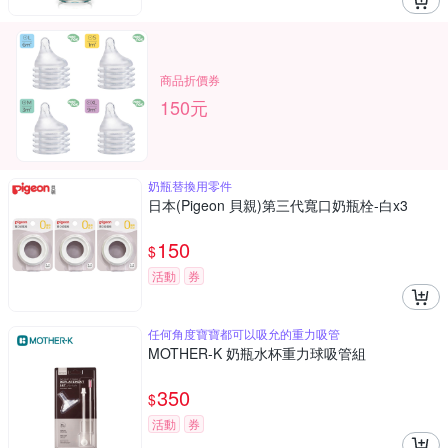
商品折價券
150元
奶瓶替換用零件
日本(Pigeon 貝親)第三代寬口奶瓶栓-白x3
150
$
活動
券
任何角度寶寶都可以吸允的重力吸管
MOTHER-K 奶瓶水杯重力球吸管組
350
$
活動
券