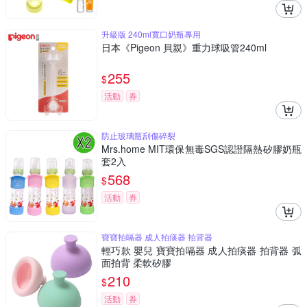
升級版 240ml寬口奶瓶專用
日本《Pigeon 貝親》重力球吸管240ml
255
$
活動
券
防止玻璃瓶刮傷碎裂
Mrs.home MIT環保無毒SGS認證隔熱矽膠奶瓶
套2入
568
$
活動
券
寶寶拍嗝器 成人拍痰器 拍背器
輕巧款 嬰兒 寶寶拍嗝器 成人拍痰器 拍背器 弧
面拍背 柔軟矽膠
210
$
活動
券