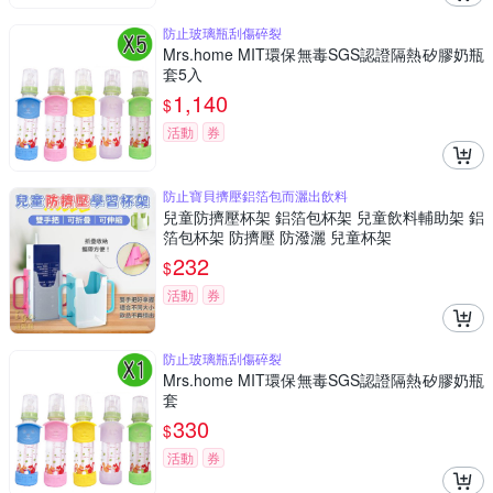
防止玻璃瓶刮傷碎裂
Mrs.home MIT環保無毒SGS認證隔熱矽膠奶瓶
套5入
1,140
$
活動
券
防止寶貝擠壓鋁箔包而灑出飲料
兒童防擠壓杯架 鋁箔包杯架 兒童飲料輔助架 鋁
箔包杯架 防擠壓 防潑灑 兒童杯架
232
$
活動
券
防止玻璃瓶刮傷碎裂
Mrs.home MIT環保無毒SGS認證隔熱矽膠奶瓶
套
330
$
活動
券