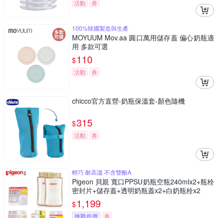
活動
券
100%韓國製造與生產
MOYUUM Mov.aa 圓口萬用儲存蓋 偏心奶瓶適
用 多款可選
110
$
活動
券
chicco官方直營-奶瓶保溫套-顏色隨機
315
$
活動
券
輕巧 耐高溫 不含雙酚A
Pigeon 貝親 寬口PPSU奶瓶空瓶240mlx2+瓶栓
密封片+儲存蓋+透明奶瓶蓋x2+白奶瓶栓x2
1,199
$
挑戰低價
券