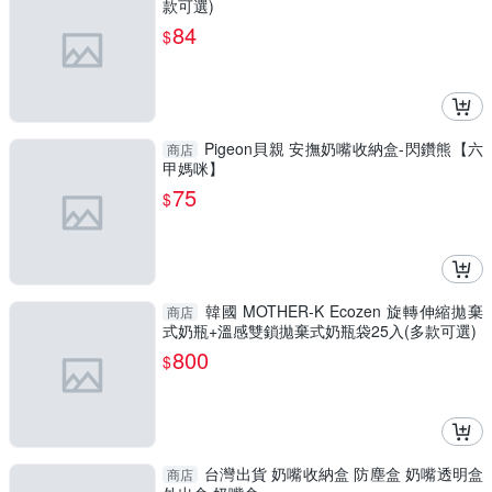
款可選)
84
$
Pigeon貝親 安撫奶嘴收納盒-閃鑽熊【六
商店
甲媽咪】
75
$
韓國 MOTHER-K Ecozen 旋轉伸縮拋棄
商店
式奶瓶+溫感雙鎖拋棄式奶瓶袋25入(多款可選)
800
$
台灣出貨 奶嘴收納盒 防塵盒 奶嘴透明盒
商店