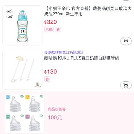
【小獅王辛巴 官方直營】蘿蔓晶鑽寬口玻璃大
奶瓶270ml-新生專用
320
$
活動
券
專為酷咕鴨寬口奶瓶設計
酷咕鴨 KUKU PLUS寬口奶瓶自動吸管組
130
$
券
商品折價券
100元