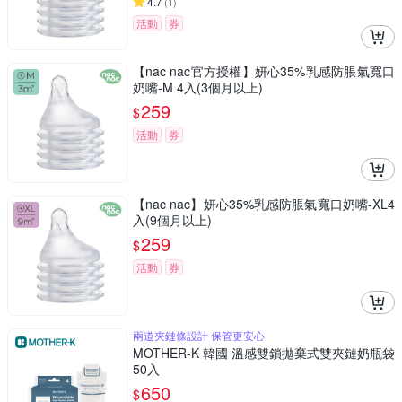
4.7
(
1
)
活動
券
【nac nac官方授權】妍心35%乳感防脹氣寬口
奶嘴-M 4入(3個月以上)
259
$
活動
券
【nac nac】妍心35%乳感防脹氣寬口奶嘴-XL4
入(9個月以上)
259
$
活動
券
兩道夾鏈條設計 保管更安心
MOTHER-K 韓國 溫感雙鎖拋棄式雙夾鏈奶瓶袋
50入
650
$