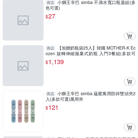
小獅王辛巴 simba 不滴水寬口瓶蓋組(多
商店
色可選)
27
$
【加贈奶瓶袋25入】韓國 MOTHER-K Ec
商店
ozen 旋轉伸縮拋棄式奶瓶 入門3餐組(多款可
選)
1,139
$
小獅王辛巴 simba 蘊蜜萬用防掉雙頭夾2
商店
入(多款可選)萬用夾
121
$