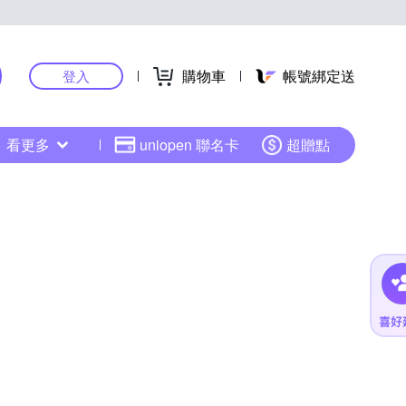
購物車
帳號綁定送
登入
看更多
uniopen 聯名卡
超贈點