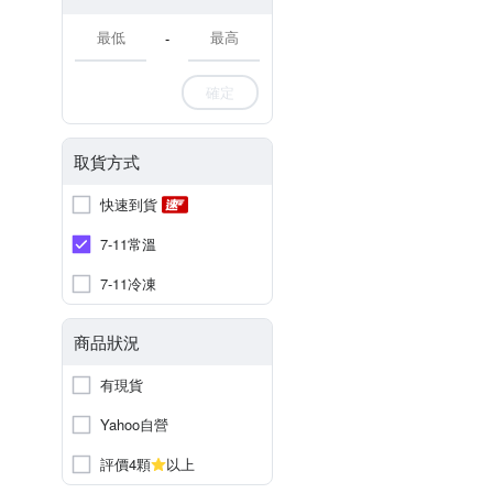
-
確定
取貨方式
快速到貨
7-11常溫
7-11冷凍
商品狀況
有現貨
Yahoo自營
評價4顆
以上