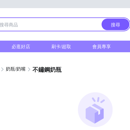
搜尋
必逛好店
刷卡/超取
會員專享
不鏽鋼奶瓶
奶瓶/奶嘴