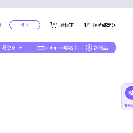
購物車
帳號綁定送
登入
看更多
uniopen 聯名卡
超贈點