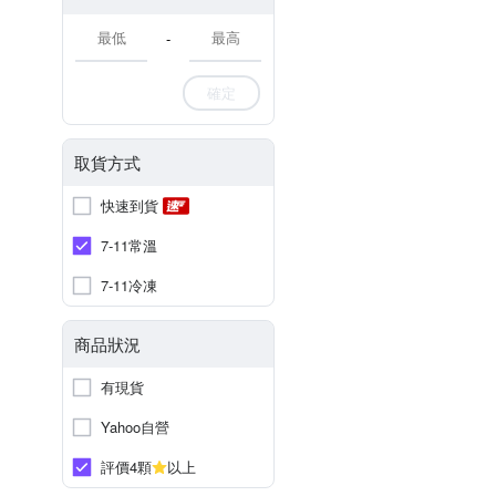
-
確定
取貨方式
快速到貨
7-11常溫
7-11冷凍
商品狀況
有現貨
Yahoo自營
評價4顆
以上