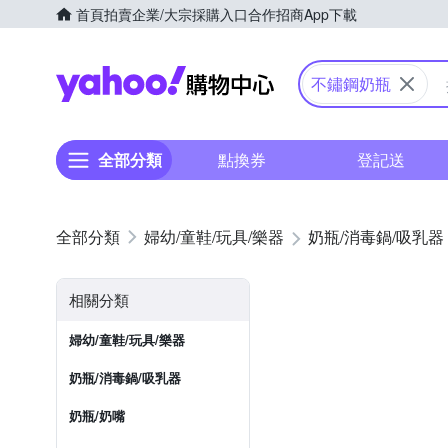
首頁
拍賣
企業/大宗採購入口
合作招商
App下載
Yahoo購物中心
不鏽鋼奶瓶
全部分類
點換券
登記送
婦幼/童鞋/玩具/樂器
奶瓶/消毒鍋/吸乳器
相關分類
婦幼/童鞋/玩具/樂器
奶瓶/消毒鍋/吸乳器
奶瓶/奶嘴