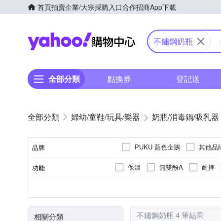
首頁
拍賣
企業/大宗採購入口
合作招商
App下載
Yahoo購物中心
不鏽鋼奶瓶
全部分類
點換券
登記送
婦幼/童鞋/玩具/樂器
奶瓶/消毒鍋/吸乳器
PUKU 藍色企鵝
其他品
品牌
保溫
無雙酚A
耐摔
功能
品牌名稱
寬口徑
小圓孔
矽膠
不鏽鋼
聚丙烯(PP)
160~240
口徑
奶嘴孔型
奶嘴材質
奶瓶材質
奶瓶蓋/中蓋材質
容量(ml)
不鏽鋼奶瓶 4 筆結果
相關分類