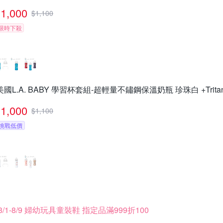
1,000
$
1,100
限時下殺
美國L.A. BABY 學習杯套組-超輕量不鏽鋼保溫奶瓶 珍珠白 +Trit
1,000
$
1,100
挑戰低價
8/1-8/9 婦幼玩具童裝鞋 指定品滿999折100