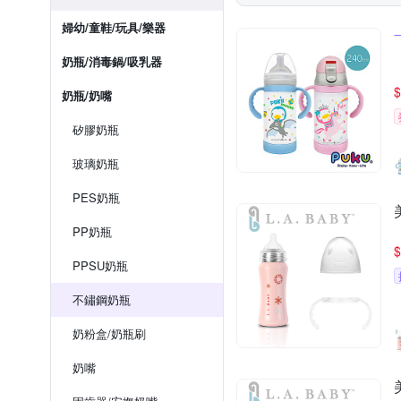
婦幼/童鞋/玩具/樂器
奶瓶/消毒鍋/吸乳器
$
奶瓶/奶嘴
矽膠奶瓶
玻璃奶瓶
PES奶瓶
PP奶瓶
$
PPSU奶瓶
不鏽鋼奶瓶
奶粉盒/奶瓶刷
奶嘴