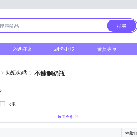
搜尋
必逛好店
刷卡/超取
會員專享
不鏽鋼奶瓶
奶瓶/奶嘴
牌
防脹
展開全部
推薦排