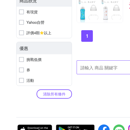
商品狀況
有現貨
Yahoo自營
評價4顆
以上
1
優惠
挑戰低價
券
活動
清除所有條件