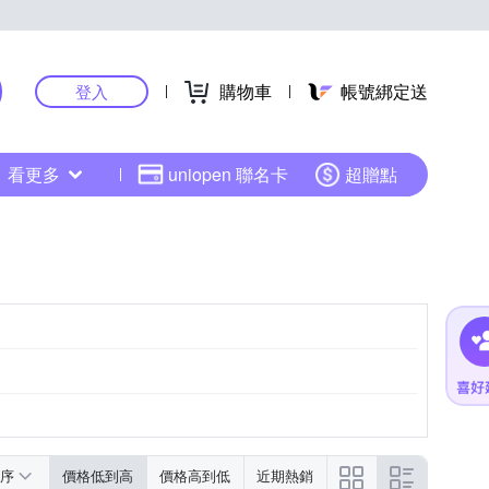
購物車
帳號綁定送
登入
看更多
uniopen 聯名卡
超贈點
序
價格低到高
價格高到低
近期熱銷