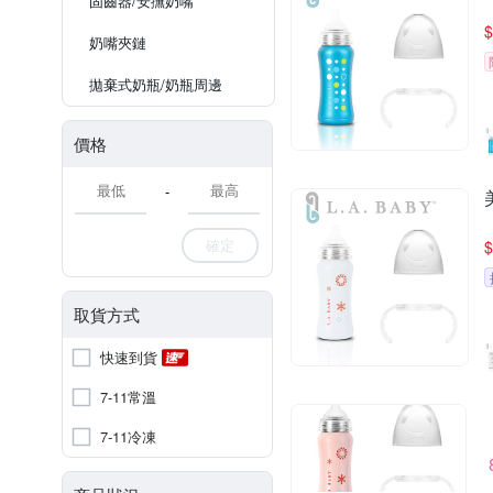
固齒器/安撫奶嘴
$
奶嘴夾鏈
拋棄式奶瓶/奶瓶周邊
價格
-
確定
$
取貨方式
快速到貨
7-11常溫
7-11冷凍