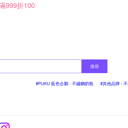
滿999折100
搜尋
#PUKU 藍色企鵝 - 不鏽鋼奶瓶
#其他品牌 - 