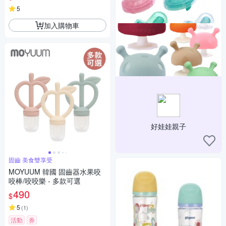
5
加入購物車
好娃娃親子
固齒 美食雙享受
MOYUUM 韓國 固齒器水果咬
咬棒/咬咬樂 - 多款可選
490
$
5
(
1
)
活動
券