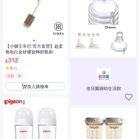
【小獅王辛巴 官方直營】超柔
無垢白金矽膠旋轉奶瓶刷
312
$
5
(
1
)
活動
券
加入購物車
佳兒園婦幼生活館