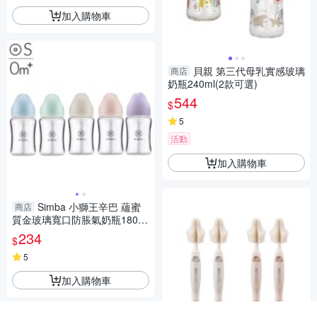
加入購物車
貝親 第三代母乳實感玻璃
商店
奶瓶240ml(2款可選)
544
$
5
活動
加入購物車
Simba 小獅王辛巴 蘊蜜
商店
質金玻璃寬口防脹氣奶瓶180ml
-5色可選【佳兒園婦幼館】
234
$
5
加入購物車