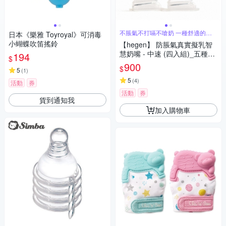
不脹氣不打嗝不嗆奶 一種舒適的哺
日本《樂雅 Toyroyal》可消毒
育體驗
小蝴蝶吹笛搖鈴
【hegen】 防脹氣真實擬乳智
慧奶嘴 - 中速 (四入組)_五種款
194
$
式
900
$
5
(
1
)
5
(
4
)
活動
券
活動
券
貨到通知我
加入購物車