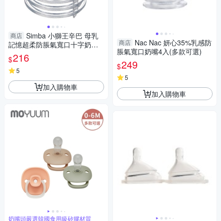
Simba 小獅王辛巴 母乳
商店
Nac Nac 妍心35%乳感防
商店
記憶超柔防脹氣寬口十字奶嘴
脹氣寬口奶嘴4入(多款可選)
(S/M/L/XL)-4入【佳兒園婦幼
216
$
館】
249
$
5
5
加入購物車
加入購物車
奶嘴頭嚴選韓國食用級矽膠材質