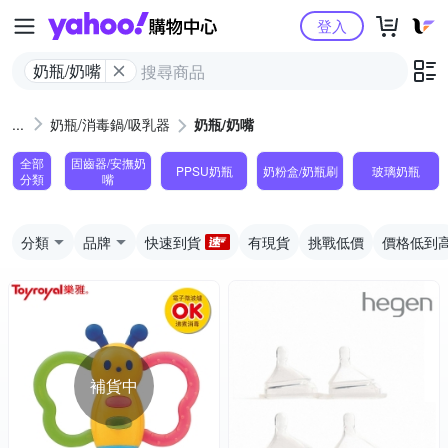
Yahoo購物中心
登入
奶瓶/奶嘴
奶瓶/消毒鍋/吸乳器
奶瓶/奶嘴
全部
固齒器/安撫奶
PPSU奶瓶
奶粉盒/奶瓶刷
玻璃奶瓶
分類
嘴
分類
品牌
快速到貨
有現貨
挑戰低價
價格低到
補貨中