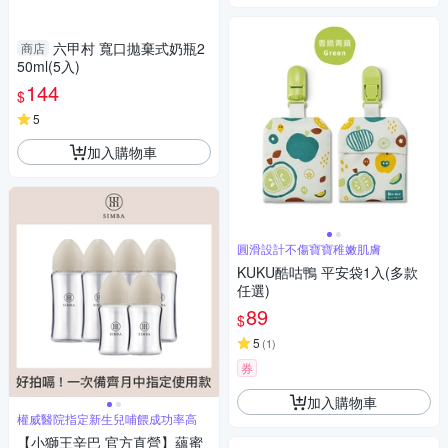
六甲村 寬口拋棄式奶瓶2
商店
50ml(5入)
144
$
5
加入購物車
圓滑設計不傷寶寶稚嫩肌膚
KUKU酷咕鴨 平安袋1入(多款
任選)
89
$
5
(
1
)
券
加入購物車
權威醫院指定新生兒哺餵成功率高
【小獅王辛巴 官方直營】蘊蜜