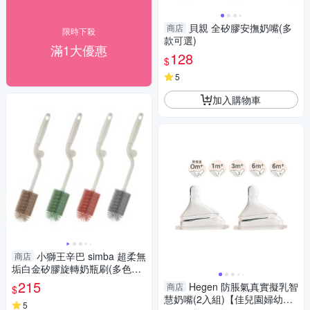
貝親 全矽膠安撫奶嘴(多
商店
限時下殺
款可選)
滿1大優惠
128
$
5
加入購物車
小獅王辛巴 simba 超柔無
商店
垢白金矽膠旋轉奶瓶刷(多色可
選)
215
Hegen 防脹氣真實擬乳智
商店
$
慧奶嘴(2入組)【佳兒園婦幼
5