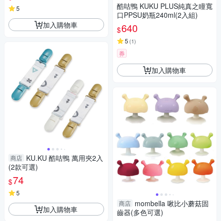
酷咕鴨 KUKU PLUS純真之瞳寬
5
口PPSU奶瓶240ml(2入組)
加入購物車
640
$
5
(
1
)
券
加入購物車
KU.KU 酷咕鴨 萬用夾2入
商店
(2款可選)
74
$
5
mombella 啾比小蘑菇固
商店
加入購物車
齒器(多色可選)