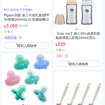
輕巧 耐高溫 不含雙酚A
Pigeon貝親-第三代母乳實感PP
SU奶瓶240ml白x2-彩繪隨機x3
3,060
$3,160
$
5
(
1
)
【nac nac】妍心35%晶透防脹
氣玻璃寬口奶瓶240ml(雲白色/
挑戰低價
券
淡奶茶/新生兒適用)
229
$
加入購物車
5
(
1
)
活動
券
加入購物車