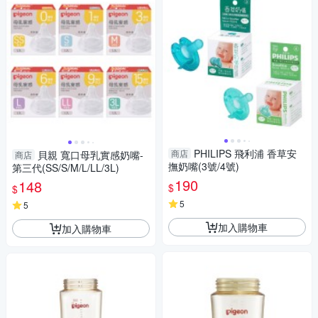
PHILIPS 飛利浦 香草安
商店
貝親 寬口母乳實感奶嘴-
商店
撫奶嘴(3號/4號)
第三代(SS/S/M/L/LL/3L)
190
148
$
$
5
5
加入購物車
加入購物車