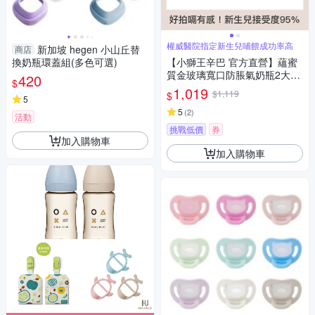
權威醫院指定新生兒哺餵成功率高
新加坡 hegen 小山丘替
商店
換奶瓶環蓋組(多色可選)
【小獅王辛巴 官方直營】蘊蜜
質金玻璃寬口防脹氣奶瓶2大2
420
$
小經典組-新生專用
1,019
$1,119
$
5
5
(
2
)
活動
挑戰低價
券
加入購物車
加入購物車