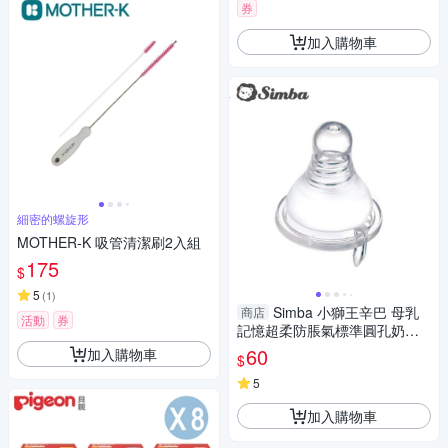
券
加入購物車
細密的螺旋形
MOTHER-K 吸管清潔刷2入組
175
$
5
(
1
)
Simba 小獅王辛巴 母乳
商店
活動
券
記憶超柔防脹氣標準圓孔奶嘴
(SS/S/M/L)-1入【佳兒園婦幼
60
加入購物車
$
館】
5
加入購物車