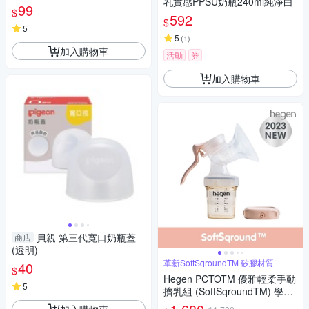
乳實感PPSU奶瓶240ml純淨白
可選【佳兒園婦幼館】
99
$
592
$
5
5
(
1
)
加入購物車
活動
券
加入購物車
貝親 第三代寬口奶瓶蓋
商店
(透明)
革新SoftSqroundTM 矽膠材質
40
$
Hegen PCTOTM 優雅輕柔手動
5
擠乳組 (SoftSqroundTM) 學飲
杯/擠乳器/ 吸乳器/奶瓶/兒童水
加入購物車