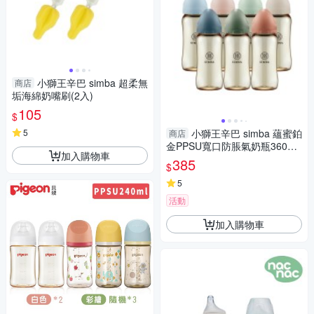
小獅王辛巴 simba 超柔無
商店
垢海綿奶嘴刷(2入)
105
$
5
小獅王辛巴 simba 蘊蜜鉑
商店
金PPSU寬口防脹氣奶瓶360ml
加入購物車
(十字孔)多色可選
385
$
5
活動
加入購物車