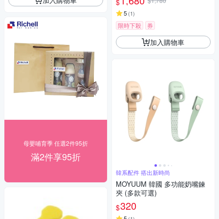
1,680
$1,780
$
瓶/母嬰用品/新生禮/紫外線消
毒/FDA食品接觸認證/學習水杯
5
(
1
)
限時下殺
券
加入購物車
母嬰哺育季 任選2件95折
滿2件享95折
韓系配件 搭出新時尚
MOYUUM 韓國 多功能奶嘴鍊
夾 (多款可選)
320
$
5
(
1
)