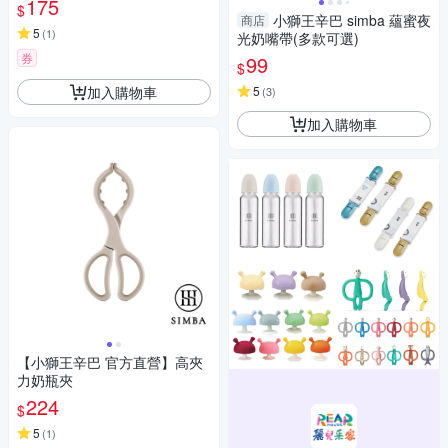
175
$
小獅王辛巴 simba 蘊蜜夜
商店
5
(
1
)
光奶嘴帶(多款可選)
券
99
$
加入購物車
5
(
3
)
加入購物車
【小獅王辛巴 官方直營】高夾
力奶瓶夾
224
$
5
(
1
)