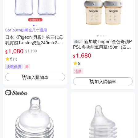
SofTouch奶嘴全尺寸通用
日本《Pigeon 貝親》第三代母
新加坡 hegen 金色奇蹟P
商店
乳實感T-ester奶瓶240mlx2-純
PSU多功能萬用瓶150ml (四入
淨白
1,080
$1,180
$
組)
1,680
$
5
(
1
)
5
挑戰低價
券
活動
加入購物車
加入購物車