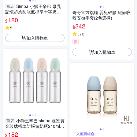
Simba 小獅王辛巴 母乳
商店
記憶超柔防脹氣標準十字奶嘴
奇哥官方旗艦 嬰兒矽膠固齒/咬
(S/M/L/XXL)-4入【佳兒園婦幼
咬安撫手套(2色選擇)
180
$
館】
342
$
5
5
(
1
)
加入購物車
券
加入購物車
小獅王辛巴 simba 蘊蜜質
商店
金玻璃標準防脹氣奶瓶240ml
(多款可選)
182
二入優惠組合
$