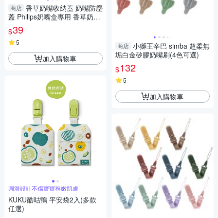
香草奶嘴收納蓋 奶嘴防塵
商店
蓋 Philips奶嘴盒專用 香草奶嘴
防塵蓋 飛利浦 0045
39
$
5
小獅王辛巴 simba 超柔無
商店
垢白金矽膠奶嘴刷(4色可選)
加入購物車
132
$
5
加入購物車
圓滑設計不傷寶寶稚嫩肌膚
KUKU酷咕鴨 平安袋2入(多款
任選)