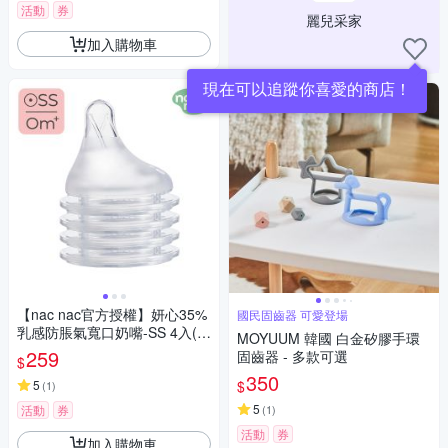
活動
券
麗兒采家
加入購物車
現在可以追蹤你喜愛的商店！
【nac nac官方授權】妍心35%
國民固齒器 可愛登場
乳感防脹氣寬口奶嘴-SS 4入(0
MOYUUM 韓國 白金矽膠手環
個月以上)
259
固齒器 - 多款可選
$
350
$
5
(
1
)
5
活動
券
(
1
)
活動
券
加入購物車