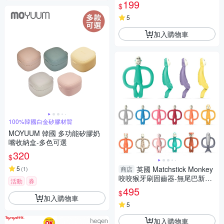
199
$
5
加入購物車
100%韓國白金矽膠材質
MOYUUM 韓國 多功能矽膠奶
嘴收納盒-多色可選
320
$
5
英國 Matchstick Monkey
(
1
)
商店
咬咬猴牙刷固齒器-無尾巴新款
活動
券
(15色可選)
495
$
加入購物車
5
加入購物車