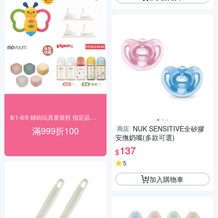
8/1-8/9 婦幼玩具童裝鞋 指定品滿999折100
NUK SENSITIVE全矽膠
滿999折100
商店
安撫奶嘴(多款可選)
137
$
5
加入購物車