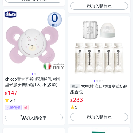
加入購物車
chicco官方直營-舒適哺乳-機能
型矽膠安撫奶嘴1入-小(多款)
六甲村 寬口徑拋棄式奶瓶
商店
147
組合包
$
233
$
5
(
1
)
5
挑戰低價
券
加入購物車
加入購物車