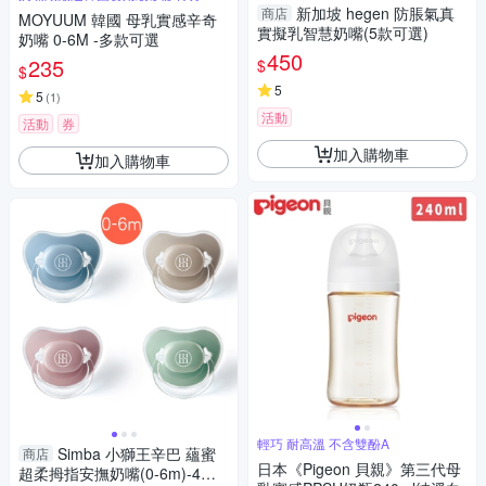
新加坡 hegen 防脹氣真
商店
MOYUUM 韓國 母乳實感辛奇
實擬乳智慧奶嘴(5款可選)
奶嘴 0-6M -多款可選
450
235
$
$
5
5
(
1
)
活動
活動
券
加入購物車
加入購物車
輕巧 耐高溫 不含雙酚A
Simba 小獅王辛巴 蘊蜜
商店
日本《Pigeon 貝親》第三代母
超柔拇指安撫奶嘴(0-6m)-4色