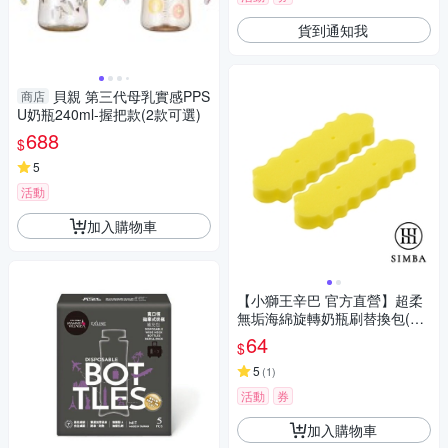
貨到通知我
貝親 第三代母乳實感PPS
商店
U奶瓶240ml-握把款(2款可選)
688
$
5
活動
加入購物車
【小獅王辛巴 官方直營】超柔
無垢海綿旋轉奶瓶刷替換包(2
入)
64
$
5
(
1
)
活動
券
加入購物車