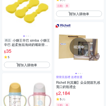
活動
券
加入購物車
小獅王辛巴 simba 小獅王
商店
辛巴 超柔無垢海綿奶嘴刷替換
補貨中
包(3入)
35
$
5
加入購物車
寶寶見面禮 送禮首選
Richell 利其爾】朵朵開親乳感
寬口奶瓶禮盒
2,184
$
5
(
1
)
活動
券