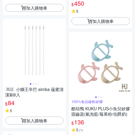
館】
450
$
加入購物車
5
加入購物車
小獅王辛巴 simba 蘊蜜清
商店
潔刷6入
84
100%食品級軟矽膠
$
酷咕鴨 KUKU PLUS小魚兒矽膠
5
固齒器(氣泡藍/莓果粉/伯爵奶)
加入購物車
136
$
5
(
1
)