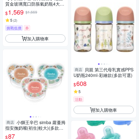
質金玻璃寬口防脹氣奶瓶4大2
小全配組-新生專用
1,569
$1,669
$
5
(
2
)
挑戰低價
券
加入購物車
貝親 第三代母乳實感PPS
商店
U奶瓶240ml-彩繪款(多款可選)
608
$
5
活動
加入購物車
小獅王辛巴 simba 蘿蔓拇
商店
指安撫奶嘴(初生|較大)(多款可
選)
87
$