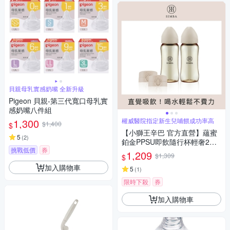
貝親母乳實感奶嘴 全新升級
Pigeon 貝親-第三代寬口母乳實
感奶嘴八件組
1,300
權威醫院指定新生兒哺餵成功率高
$1,400
$
【小獅王辛巴 官方直營】蘊蜜
5
(
2
)
鉑金PPSU即飲隨行杯輕奢2入
挑戰低價
券
組
1,209
$1,309
$
加入購物車
5
(
1
)
限時下殺
券
加入購物車