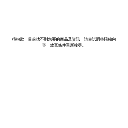
很抱歉，目前找不到您要的商品及資訊，請嘗試調整限縮內
容，放寬條件重新搜尋。