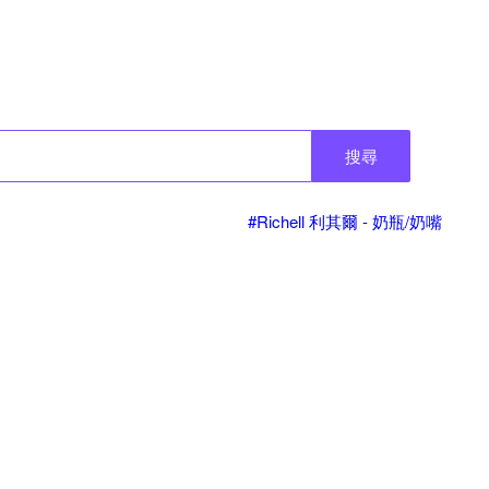
搜尋
#Richell 利其爾 - 奶瓶/奶嘴