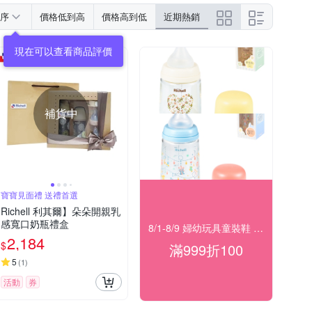
序
價格低到高
價格高到低
近期熱銷
現在可以查看商品評價
補貨中
寶寶見面禮 送禮首選
Richell 利其爾】朵朵開親乳
感寬口奶瓶禮盒
8/1-8/9 婦幼玩具童裝鞋 指定品滿999折100
2,184
$
滿999折100
5
(
1
)
活動
券