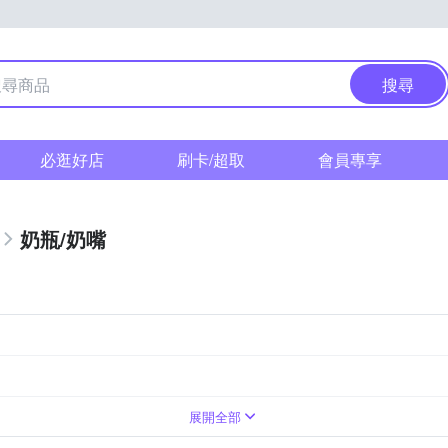
搜尋
必逛好店
刷卡/超取
會員專享
奶瓶/奶嘴
展開全部