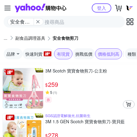
Yahoo購物中心
登入
安全食物
剪刀
副食品調理器具
安全食物剪刀
品牌
快速到貨
有現貨
挑戰低價
價格低到高
種類
3M Scotch 寶寶食物剪刀-公主粉
259
$
5
(
1
)
券
SGS認證電解拋光,抗菌衛生
3M 1.5 GEN Scotch 寶寶食物剪刀-寶貝藍
278
$