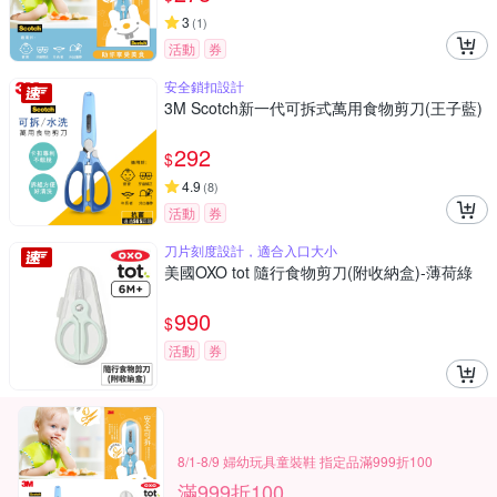
3
(
1
)
活動
券
安全鎖扣設計
3M Scotch新一代可拆式萬用食物剪刀(王子藍)
292
$
4.9
(
8
)
活動
券
刀片刻度設計，適合入口大小
美國OXO tot 隨行食物剪刀(附收納盒)-薄荷綠
990
$
活動
券
8/1-8/9 婦幼玩具童裝鞋 指定品滿999折100
滿999折100