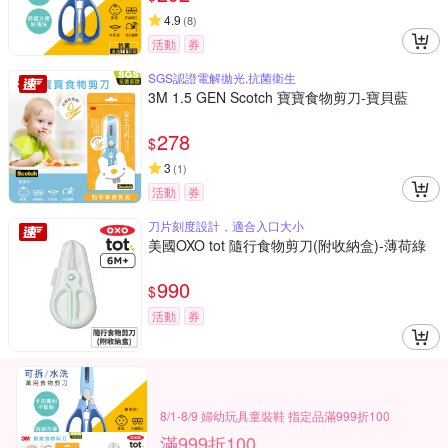
4.9
(
8
)
活動
券
SGS認證電解拋光,抗菌衛生
3M 1.5 GEN Scotch 寶寶食物剪刀-寶貝藍
278
$
3
(
1
)
活動
券
刀片刻度設計，適合入口大小
美國OXO tot 隨行食物剪刀(附收納盒)-薄荷綠
990
$
活動
券
8/1-8/9 婦幼玩具童裝鞋 指定品滿999折100
滿999折100