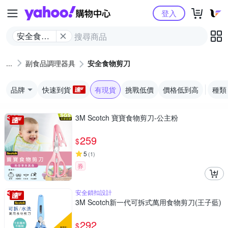
Yahoo購物中心
登入
安全食物
剪刀
副食品調理器具
安全食物剪刀
品牌
快速到貨
有現貨
挑戰低價
價格低到高
種類
3M Scotch 寶寶食物剪刀-公主粉
259
$
5
(
1
)
券
安全鎖扣設計
3M Scotch新一代可拆式萬用食物剪刀(王子藍)
292
$