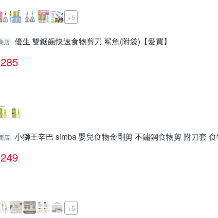
+5
優生 雙鋸齒快速食物剪刀 鯊魚(附袋)【愛買】
商店
285
小獅王辛巴 simba 嬰兒食物金剛剪 不鏽鋼食物剪 附刀套 食物
商店
9
249
+5