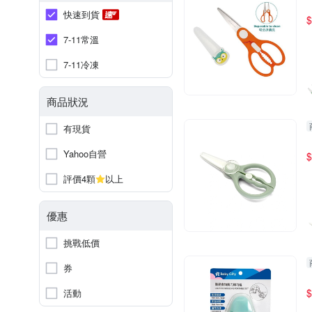
快速到貨
$
7-11常溫
7-11冷凍
商品狀況
有現貨
Yahoo自營
$
評價4顆
以上
優惠
挑戰低價
券
$
活動