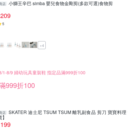
小獅王辛巴 simba 嬰兒食物金剛剪(多款可選)食物剪
商店
209
5
+4
8/1-8/9 婦幼玩具童裝鞋 指定品滿999折100
滿999折100
SKATER 迪士尼 TSUM TSUM 離乳副食品 剪刀 寶寶
商店
貨】
199