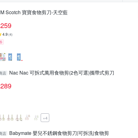
3M Scotch 寶寶食物剪刀-天空藍
259
4.9
(
4
)
券
Nac Nac 可拆式萬用食物剪(2色可選)攜帶式剪刀
商店
289
+4
Babymate 嬰兒不銹鋼食物剪刀|可拆洗|食物剪
商店