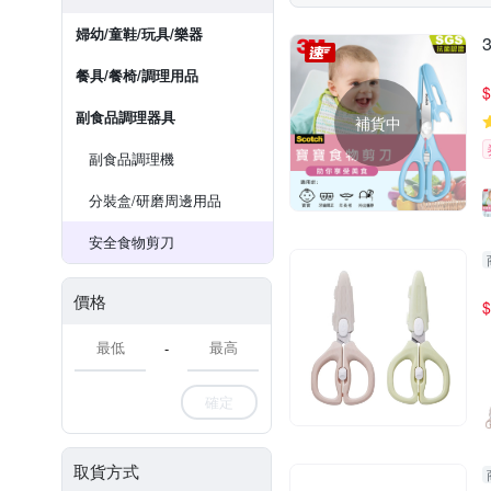
婦幼/童鞋/玩具/樂器
餐具/餐椅/調理用品
$
副食品調理器具
補貨中
副食品調理機
分裝盒/研磨周邊用品
安全食物剪刀
價格
$
-
確定
取貨方式