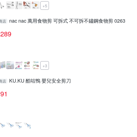
+5
nac nac 萬用食物剪 可拆式 不可拆不鏽鋼食物剪 0263
商店
289
+3
KU.KU 酷咕鴨 嬰兒安全剪刀
商店
91