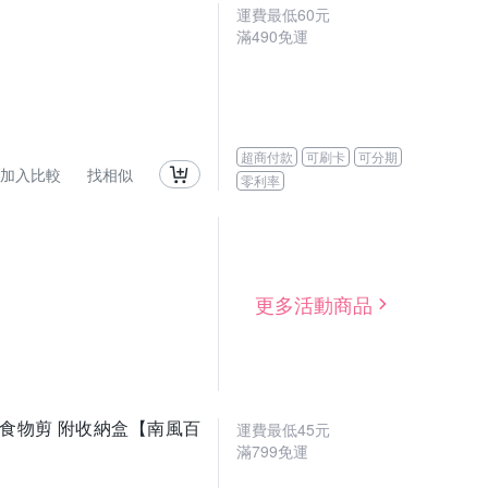
運費最低
60
元
滿
490
免運
超商付款
可刷卡
可分期
加入比較
找相似
零利率
更多活動商品
料理 食物剪 附收納盒【南風百
運費最低
45
元
滿
799
免運