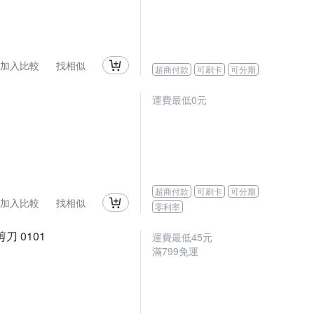
加入比較
找相似
超商付款
可刷卡
可分期
運費最低0元
超商付款
可刷卡
可分期
加入比較
找相似
零利率
刀 0101
運費最低
45
元
滿
799
免運