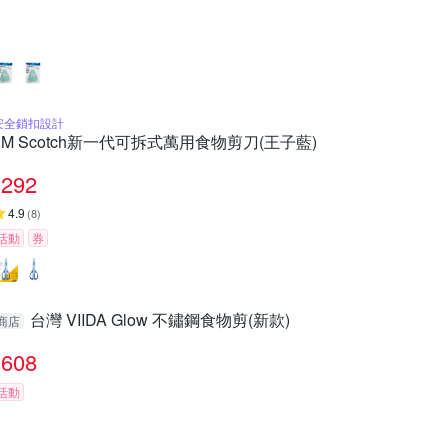
安全鎖扣設計
3M Scotch新一代可拆式萬用食物剪刀(王子藍)
292
4.9
(
8
)
活動
券
台灣 VIIDA Glow 不鏽鋼食物剪(新款)
商店
608
活動