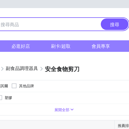
搜尋
必逛好店
刷卡/超取
會員專享
安全食物剪刀
副食品調理器具
 利其爾
其他品牌
塑膠
展開全部
推薦排