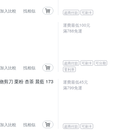
加入比較
找相似
超商付款
可刷卡
運費最低
100
元
滿
788
免運
超商付款
可刷卡
可分期
加入比較
找相似
零利率
剪刀 栗粉 杏茶 晨藍 173
運費最低
45
元
滿
799
免運
加入比較
找相似
超商付款
可刷卡