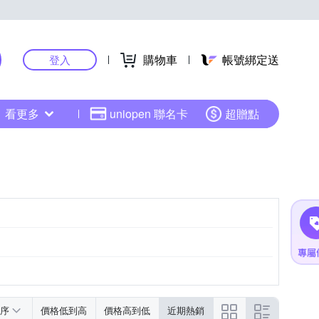
購物車
帳號綁定送
登入
看更多
uniopen 聯名卡
超贈點
序
價格低到高
價格高到低
近期熱銷