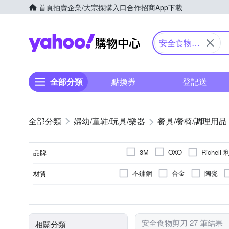
首頁
拍賣
企業/大宗採購入口
合作招商
App下載
Yahoo購物中心
安全食物剪
刀
全部分類
點換券
登記送
婦幼/童鞋/玩具/樂器
餐具/餐椅/調理用品
Richell
3M
OXO
品牌
不鏽鋼
合金
陶瓷
材質
品牌名稱
料理剪
食物剪刀
種類
安全食物剪刀 27 筆結果
相關分類