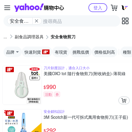
Yahoo購物中心
登入
安全食物
剪刀
副食品調理器具
安全食物剪刀
品牌
快速到貨
有現貨
挑戰低價
價格低到高
種類
刀片刻度設計，適合入口大小
美國OXO tot 隨行食物剪刀(附收納盒)-薄荷綠
990
$
活動
券
安全鎖扣設計
3M Scotch新一代可拆式萬用食物剪刀(王子藍)
292
$