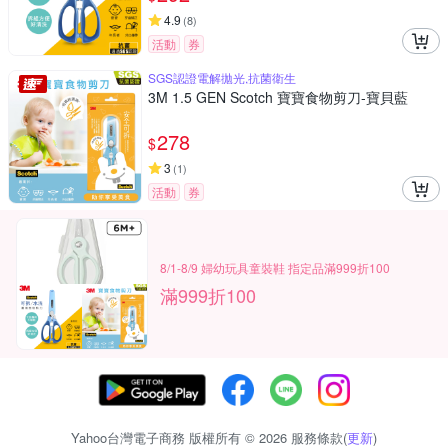
4.9
(
8
)
活動
券
SGS認證電解拋光,抗菌衛生
3M 1.5 GEN Scotch 寶寶食物剪刀-寶貝藍
278
$
3
(
1
)
活動
券
8/1-8/9 婦幼玩具童裝鞋 指定品滿999折100
滿999折100
Yahoo台灣電子商務 版權所有 © 2026 服務條款(
更新
)