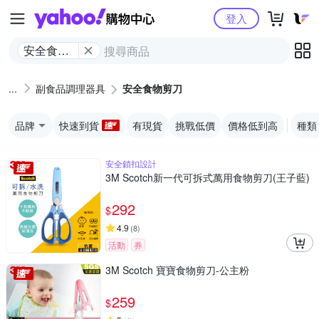
Yahoo購物中心
登入
安全食物
剪刀
副食品調理器具
安全食物剪刀
品牌
快速到貨
有現貨
挑戰低價
價格低到高
種類
安全鎖扣設計
3M Scotch新一代可拆式萬用食物剪刀(王子藍)
292
$
4.9
(
8
)
活動
券
3M Scotch 寶寶食物剪刀-公主粉
259
$