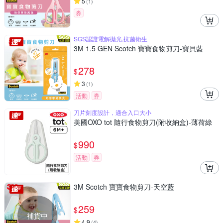
5
(
1
)
券
SGS認證電解拋光,抗菌衛生
3M 1.5 GEN Scotch 寶寶食物剪刀-寶貝藍
278
$
3
(
1
)
活動
券
刀片刻度設計，適合入口大小
美國OXO tot 隨行食物剪刀(附收納盒)-薄荷綠
990
$
活動
券
3M Scotch 寶寶食物剪刀-天空藍
259
$
補貨中
4.9
(
4
)