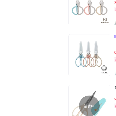
$
$
$
補貨中