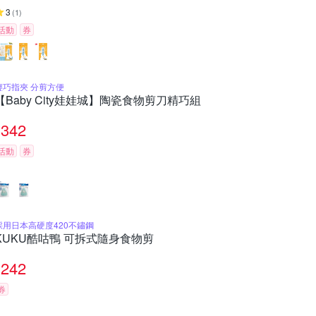
3
(
1
)
活動
券
輕巧指夾 分剪方便
【Baby City娃娃城】陶瓷食物剪刀精巧組
342
活動
券
採用日本高硬度420不鏽鋼
KUKU酷咕鴨 可拆式隨身食物剪
242
券