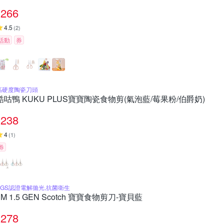
266
4.5
(
2
)
活動
券
高硬度陶瓷刀頭
酷咕鴨 KUKU PLUS寶寶陶瓷食物剪(氣泡藍/莓果粉/伯爵奶)
238
4
(
1
)
券
SGS認證電解拋光,抗菌衛生
3M 1.5 GEN Scotch 寶寶食物剪刀-寶貝藍
278