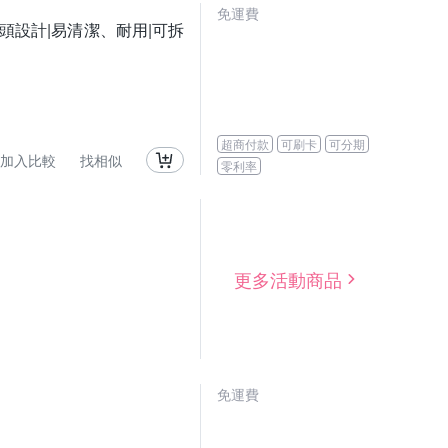
免運費
刀頭設計|易清潔、耐用|可拆
超商付款
可刷卡
可分期
加入比較
找相似
零利率
更多活動商品
免運費