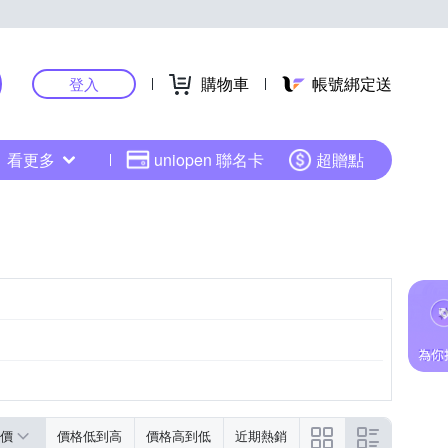
購物車
帳號綁定送
登入
看更多
uniopen 聯名卡
超贈點
價
價格低到高
價格高到低
近期熱銷