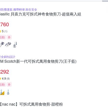
附防塵護套,攜帶輕便,衛生安全
Basilic 貝喜力克可拆式神奇食物剪刀-超值兩入組
760
5
(
1
)
活動
券
安全鎖扣設計
3M Scotch新一代可拆式萬用食物剪刀(王子藍)
292
4.9
(
8
)
活動
券
【nac nac】可拆式萬用食物剪-甜橙粉