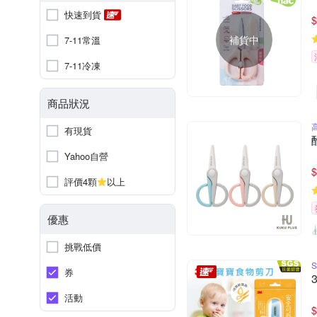
快速到貨
$
補貨中
7-11常溫
7-11冷凍
商品狀況
有現貨
Yahoo自營
$
評價4顆
以上
優惠
挑戰低價
券
活動
$