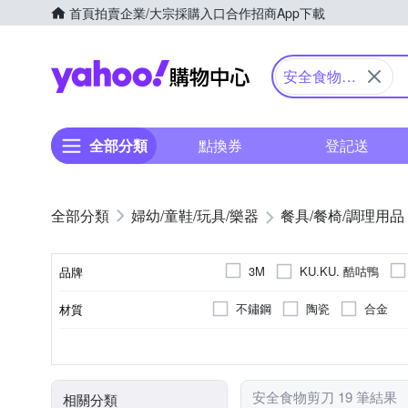
首頁
拍賣
企業/大宗採購入口
合作招商
App下載
Yahoo購物中心
安全食物剪
刀
全部分類
點換券
登記送
婦幼/童鞋/玩具/樂器
餐具/餐椅/調理用品
KU.KU. 酷咕鴨
3M
品牌
不鏽鋼
陶瓷
合金
材質
品牌名稱
料理剪
手動研磨
種類
手動/電動
安全食物剪刀 19 筆結果
相關分類