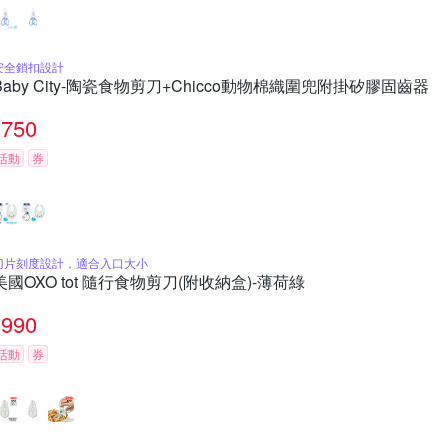
安全鎖扣設計
Baby City-陶瓷食物剪刀+Chicco動物棉織圍兜附掛矽膠固齒器
750
活動
券
刀片刻度設計，適合入口大小
美國OXO tot 隨行食物剪刀(附收納盒)-薄荷綠
990
活動
券