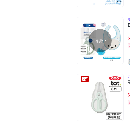
$
補貨中
$