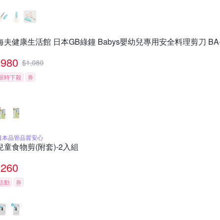
海夫健康生活館 日本GB綠鐘 Babys嬰幼兒專用安全料理剪刀 BA-
980
$
1,080
限時下殺
券
日本品管品質安心
兒童食物剪(附套)-2入組
260
活動
券