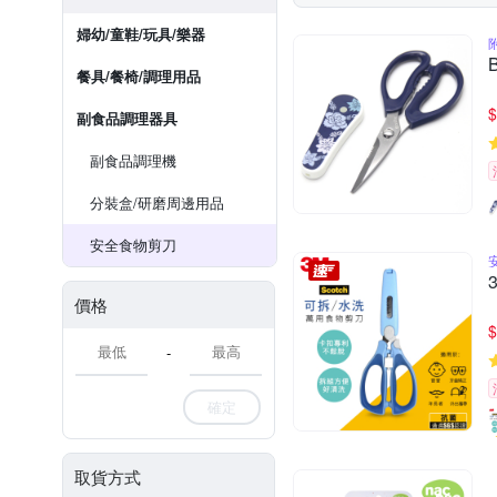
婦幼/童鞋/玩具/樂器
餐具/餐椅/調理用品
$
副食品調理器具
副食品調理機
分裝盒/研磨周邊用品
安全食物剪刀
價格
$
-
確定
取貨方式