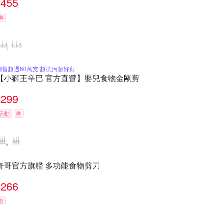
455
券
銷售超過60萬支 超抗污超好剪
【小獅王辛巴 官方直營】嬰兒食物金剛剪
299
活動
券
奇哥官方旗艦 多功能食物剪刀
266
券