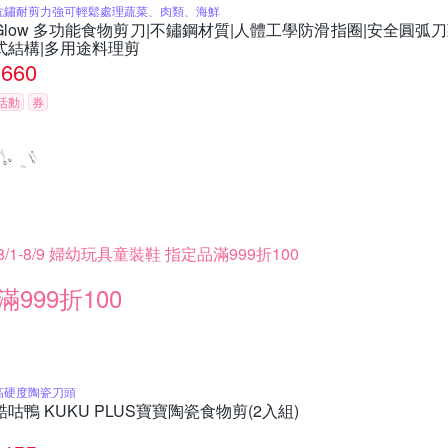
抗鏽耐剪力強可輕鬆處理蔬菜、肉類、海鮮
Glow 多功能食物剪刀|不鏽鋼材質|人體工學防滑指圈|安全圓弧
式結構|多用途料理剪
660
活動
券
8/1-8/9 婦幼玩具童裝鞋 指定品滿999折100
滿999折100
高硬度陶瓷刀頭
酷咕鴨 KUKU PLUS寶寶陶瓷食物剪(2入組)