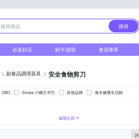
搜尋
必逛好店
刷卡/超取
會員專享
安全食物剪刀
副食品調理器具
Simba 小獅王辛巴
其他品牌
海夫健康生活館
OXO
展開全部
評