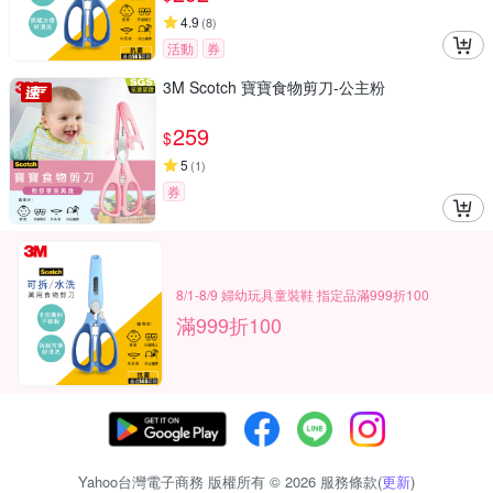
4.9
(
8
)
活動
券
3M Scotch 寶寶食物剪刀-公主粉
259
$
5
(
1
)
券
8/1-8/9 婦幼玩具童裝鞋 指定品滿999折100
滿999折100
Yahoo台灣電子商務 版權所有 © 2026 服務條款(
更新
)