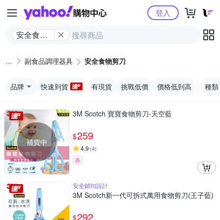
Yahoo購物中心
登入
安全食物
剪刀
副食品調理器具
安全食物剪刀
品牌
快速到貨
有現貨
挑戰低價
價格低到高
種類
3M Scotch 寶寶食物剪刀-天空藍
259
$
補貨中
4.9
(
4
)
券
安全鎖扣設計
3M Scotch新一代可拆式萬用食物剪刀(王子藍)
292
$