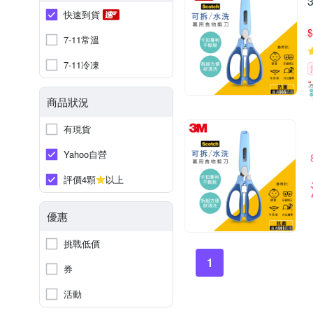
快速到貨
$
7-11常溫
7-11冷凍
商品狀況
有現貨
Yahoo自營
評價4顆
以上
優惠
挑戰低價
1
券
活動