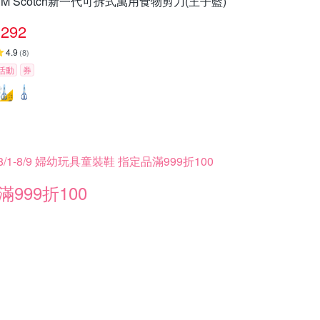
3M Scotch新一代可拆式萬用食物剪刀(王子藍)
292
4.9
(
8
)
活動
券
8/1-8/9 婦幼玩具童裝鞋 指定品滿999折100
滿999折100