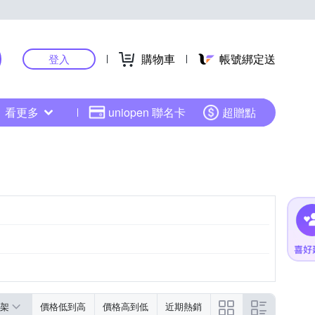
購物車
帳號綁定送
登入
看更多
uniopen 聯名卡
超贈點
架
價格低到高
價格高到低
近期熱銷