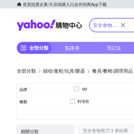
首頁
拍賣
企業/大宗採購入口
合作招商
App下載
Yahoo購物中心
安全食物剪
刀
全部分類
點換券
登記送
婦幼/童鞋/玩具/樂器
餐具/餐椅/調理用品
3M
品牌
料理剪
種類
品牌名稱
合金
不鏽鋼
材質
安全食物剪刀 3 筆結果
相關分類