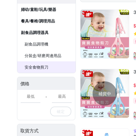
婦幼/童鞋/玩具/樂器
餐具/餐椅/調理用品
$
副食品調理器具
副食品調理機
分裝盒/研磨周邊用品
安全食物剪刀
價格
$
補貨中
-
確定
取貨方式