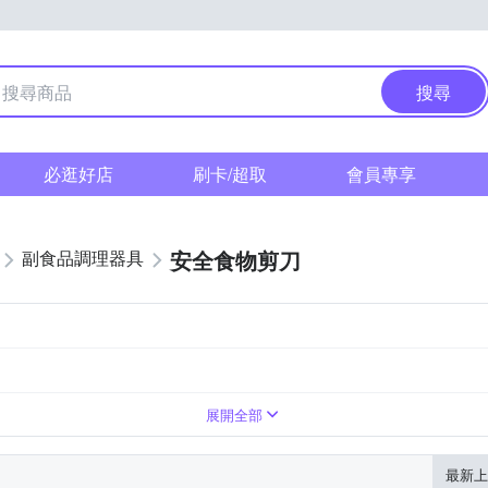
搜尋
必逛好店
刷卡/超取
會員專享
安全食物剪刀
副食品調理器具
展開全部
最新上