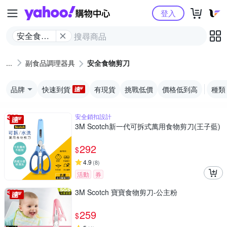
Yahoo購物中心
登入
安全食物
剪刀
副食品調理器具
安全食物剪刀
品牌
快速到貨
有現貨
挑戰低價
價格低到高
種類
安全鎖扣設計
3M Scotch新一代可拆式萬用食物剪刀(王子藍)
292
$
4.9
(
8
)
活動
券
3M Scotch 寶寶食物剪刀-公主粉
259
$