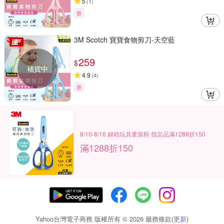
5
(
1
)
券
3M Scotch 寶寶食物剪刀-天空藍
259
$
補貨中
4.9
(
4
)
券
8/10-8/16 婦幼玩具童裝鞋 指定品滿1288折150
滿1288折150
Yahoo台灣電子商務 版權所有 © 2026 服務條款(
更新
)