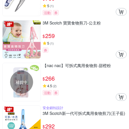
5
(
1
)
活動
券
3M Scotch 寶寶食物剪刀-公主粉
259
$
5
(
1
)
券
【nac nac】可拆式萬用食物剪-甜橙粉
266
$
補貨中
4.5
(
2
)
活動
券
安全鎖扣設計
3M Scotch新一代可拆式萬用食物剪刀(王子藍)
292
$