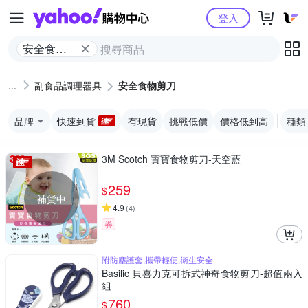
Yahoo購物中心
登入
安全食物
剪刀
副食品調理器具
安全食物剪刀
品牌
快速到貨
有現貨
挑戰低價
價格低到高
種類
3M Scotch 寶寶食物剪刀-天空藍
259
$
補貨中
4.9
(
4
)
券
附防塵護套,攜帶輕便,衛生安全
Basilic 貝喜力克可拆式神奇食物剪刀-超值兩入
組
760
$