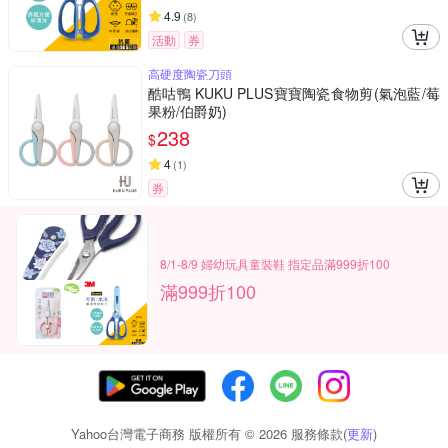
4.9
(
8
)
活動
券
高硬度陶瓷刀頭
酷咕鴨 KUKU PLUS寶寶陶瓷食物剪(氣泡藍/莓
果粉/伯爵奶)
238
$
4
(
1
)
券
8/1-8/9 婦幼玩具童裝鞋 指定品滿999折100
滿999折100
Yahoo台灣電子商務 版權所有 © 2026 服務條款(
更新
)