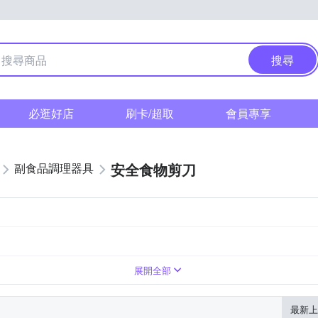
搜尋
必逛好店
刷卡/超取
會員專享
安全食物剪刀
副食品調理器具
展開全部
最新上