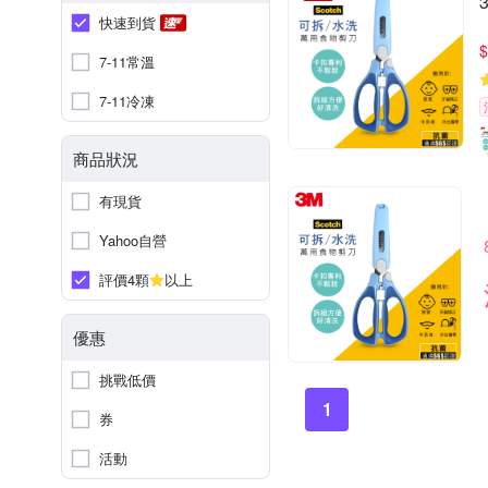
快速到貨
$
7-11常溫
7-11冷凍
商品狀況
有現貨
Yahoo自營
評價4顆
以上
優惠
挑戰低價
1
券
活動