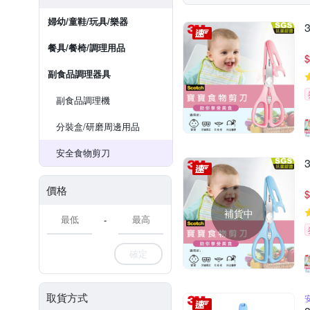
婦幼/童鞋/玩具/樂器
餐具/餐椅/調理用品
$
副食品調理器具
副食品調理機
分裝盒/研磨周邊用品
安全食物剪刀
價格
$
補貨中
-
確定
取貨方式