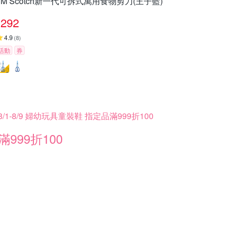
3M Scotch新一代可拆式萬用食物剪刀(王子藍)
292
4.9
(
8
)
活動
券
8/1-8/9 婦幼玩具童裝鞋 指定品滿999折100
滿999折100