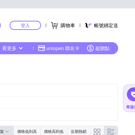
購物車
帳號綁定送
登入
看更多
uniopen 聯名卡
超贈點
架
價格低到高
價格高到低
近期熱銷