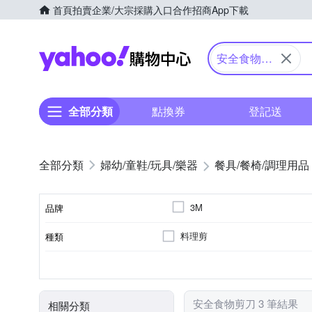
首頁
拍賣
企業/大宗採購入口
合作招商
App下載
Yahoo購物中心
安全食物剪
刀
全部分類
點換券
登記送
婦幼/童鞋/玩具/樂器
餐具/餐椅/調理用品
3M
品牌
料理剪
種類
品牌名稱
合金
不鏽鋼
材質
安全食物剪刀 3 筆結果
相關分類