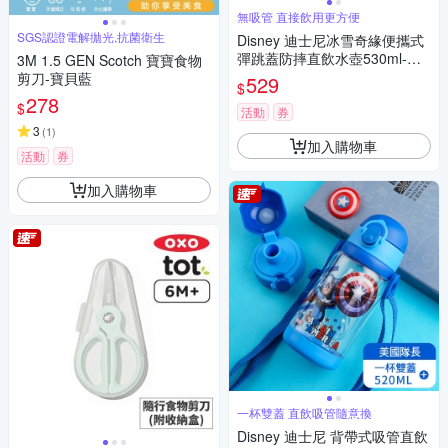
無吸管 直接飲用更方便
SGS認證電解拋光,抗菌衛生
Disney 迪士尼冰雪奇緣便攜式
彈跳蓋防摔直飲水壺530ml-不
3M 1.5 GEN Scotch 寶寶食物
含雙酚A
剪刀-寶貝藍
529
$
278
$
活動
券
3
(
1
)
加入購物車
活動
券
加入購物車
一杯雙蓋 直飲吸管隨意換
Disney 迪士尼 背帶式吸管直飲