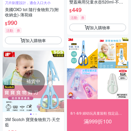
雙蓋兩用兒童水壺520ml-不含
刀片刻度設計，適合入口大小
雙酚A
449
美國OXO tot 隨行食物剪刀(附
$
收納盒)-薄荷綠
活動
券
990
$
加入購物車
活動
券
加入購物車
補貨中
8/1-8/9 婦幼玩具童裝鞋 指定品滿999折100
3M Scotch 寶寶食物剪刀-天空
滿999折100
藍