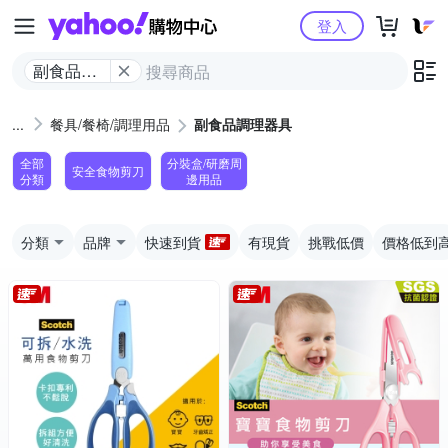
Yahoo購物中心
登入
副食品調
理器具
餐具/餐椅/調理用品
副食品調理器具
全部
分裝盒/研磨周
安全食物剪刀
分類
邊用品
分類
品牌
快速到貨
有現貨
挑戰低價
價格低到