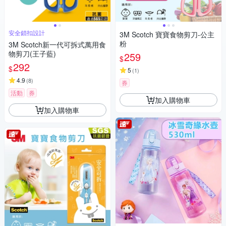
安全鎖扣設計
3M Scotch 寶寶食物剪刀-公主
粉
3M Scotch新一代可拆式萬用食
物剪刀(王子藍)
259
$
292
$
5
(
1
)
4.9
(
8
)
券
活動
券
加入購物車
加入購物車