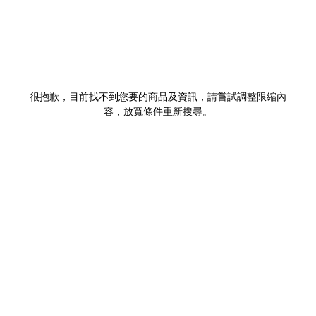
很抱歉，目前找不到您要的商品及資訊，請嘗試調整限縮內
容，放寬條件重新搜尋。