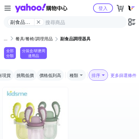
Yahoo購物中心
登入
副食品調
理器具
餐具/餐椅/調理用品
副食品調理器具
全部
分裝盒/研磨周
分類
邊用品
有現貨
挑戰低價
價格低到高
種類
排序
更多篩選條件