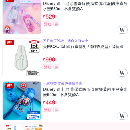
Disney 迪士尼冰雪奇緣便攜式彈跳蓋防摔直飲
水壺530ml-不含雙酚A
529
$
活動
券
刀片刻度設計，適合入口大小
美國OXO tot 隨行食物剪刀(附收納盒)-薄荷綠
990
$
活動
券
一杯雙蓋 直飲吸管隨意換
Disney 迪士尼 背帶式吸管直飲雙蓋兩用兒童水
壺520ml-不含雙酚A
449
$
活動
券