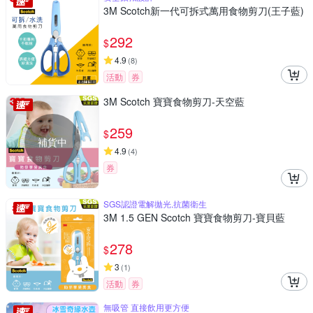
3M Scotch新一代可拆式萬用食物剪刀(王子藍)
292
$
4.9
(
8
)
活動
券
3M Scotch 寶寶食物剪刀-天空藍
259
$
補貨中
4.9
(
4
)
券
SGS認證電解拋光,抗菌衛生
3M 1.5 GEN Scotch 寶寶食物剪刀-寶貝藍
278
$
3
(
1
)
活動
券
無吸管 直接飲用更方便