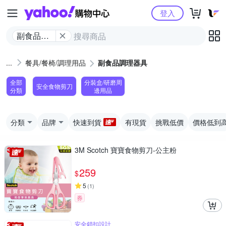
Yahoo購物中心
登入
副食品調
理器具
餐具/餐椅/調理用品
副食品調理器具
全部
分裝盒/研磨周
安全食物剪刀
分類
邊用品
分類
品牌
快速到貨
有現貨
挑戰低價
價格低到
3M Scotch 寶寶食物剪刀-公主粉
259
$
5
(
1
)
券
安全鎖扣設計