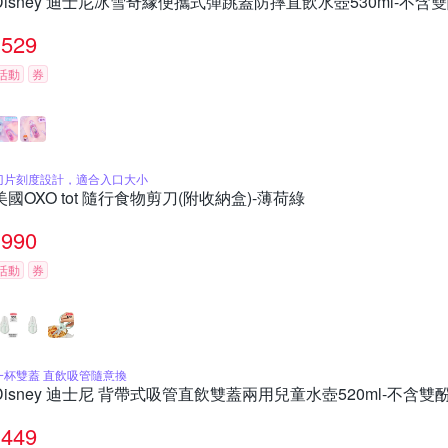
Disney 迪士尼冰雪奇緣便攜式彈跳蓋防摔直飲水壺530ml-不含雙
529
活動
券
刀片刻度設計，適合入口大小
美國OXO tot 隨行食物剪刀(附收納盒)-薄荷綠
990
活動
券
一杯雙蓋 直飲吸管隨意換
Disney 迪士尼 背帶式吸管直飲雙蓋兩用兒童水壺520ml-不含雙
449