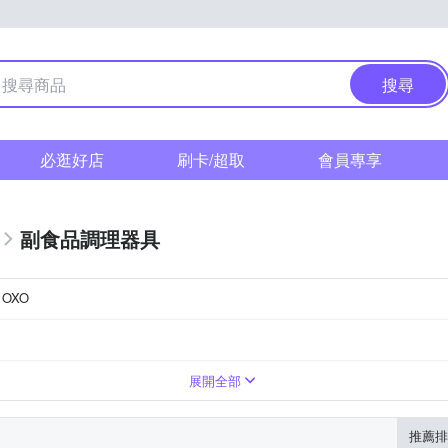
搜尋
必逛好店
刷卡/超取
會員專享
副食品調理器具
OXO
展開全部
推薦排