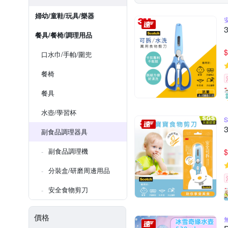
婦幼/童鞋/玩具/樂器
餐具/餐椅/調理用品
$
口水巾/手帕/圍兜
餐椅
餐具
水壺/學習杯
副食品調理器具
副食品調理機
$
分裝盒/研磨周邊用品
安全食物剪刀
價格