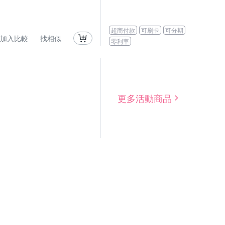
超商付款
可刷卡
可分期
加入比較
找相似
零利率
更多活動商品