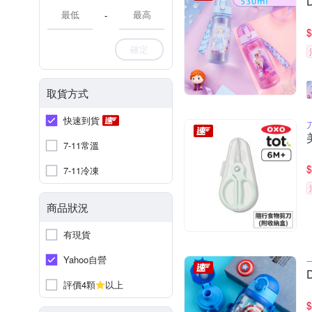
-
$
確定
取貨方式
快速到貨
7-11常溫
$
7-11冷凍
商品狀況
有現貨
Yahoo自營
評價4顆
以上
$