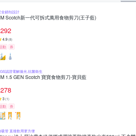
安全鎖扣設計
3M Scotch新一代可拆式萬用食物剪刀(王子藍)
292
4.9
(
8
)
活動
券
SGS認證電解拋光,抗菌衛生
3M 1.5 GEN Scotch 寶寶食物剪刀-寶貝藍
278
3
(
1
)
活動
券
無吸管 直接飲用更方便