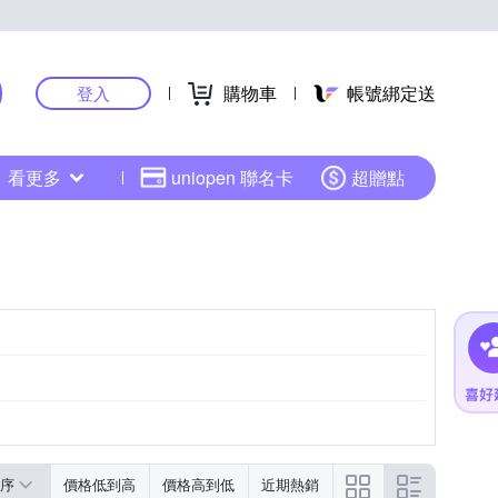
購物車
帳號綁定送
登入
看更多
uniopen 聯名卡
超贈點
序
價格低到高
價格高到低
近期熱銷