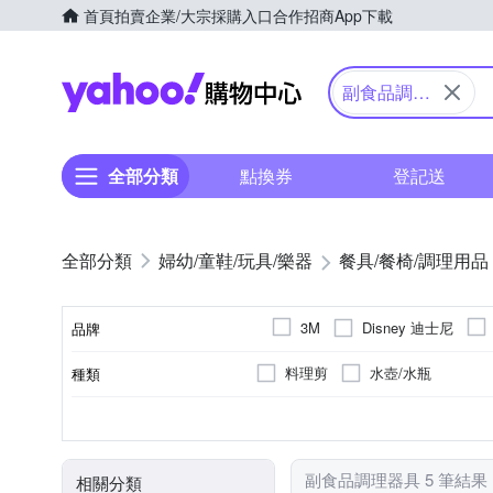
首頁
拍賣
企業/大宗採購入口
合作招商
App下載
Yahoo購物中心
副食品調理
器具
全部分類
點換券
登記送
婦幼/童鞋/玩具/樂器
餐具/餐椅/調理用品
Disney 迪士尼
3M
品牌
料理剪
水壺/水瓶
種類
品牌名稱
彈蓋可鎖
不鏽鋼
塑膠
合金
直飲
吸管
杯蓋型態
材質
主材質
顏色
副食品調理器具 5 筆結果
相關分類