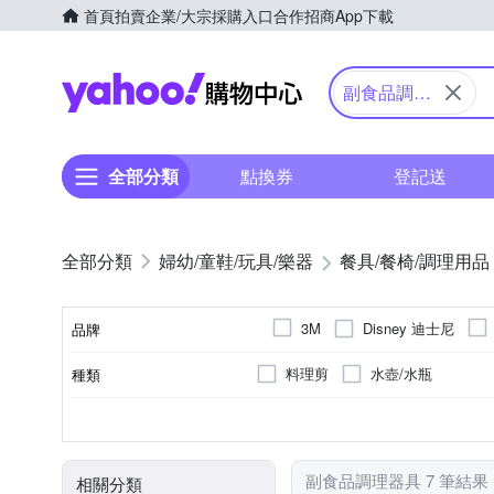
首頁
拍賣
企業/大宗採購入口
合作招商
App下載
Yahoo購物中心
副食品調理
器具
全部分類
點換券
登記送
婦幼/童鞋/玩具/樂器
餐具/餐椅/調理用品
Disney 迪士尼
3M
品牌
料理剪
水壺/水瓶
種類
品牌名稱
合金
彈蓋可鎖
塑膠
不鏽鋼
直飲
吸管
材質
杯蓋型態
主材質
顏色
副食品調理器具 7 筆結果
相關分類