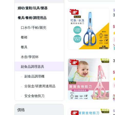
婦幼/童鞋/玩具/樂器
餐具/餐椅/調理用品
$
口水巾/手帕/圍兜
餐椅
餐具
水壺/學習杯
副食品調理器具
$
副食品調理機
分裝盒/研磨周邊用品
安全食物剪刀
價格