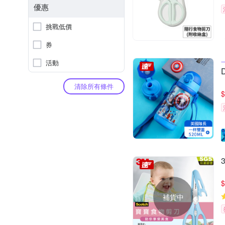
優惠
挑戰低價
券
活動
清除所有條件
$
$
補貨中