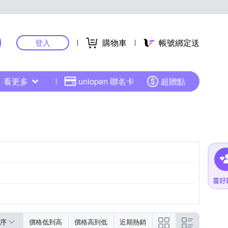
購物車
帳號綁定送
登入
看更多
uniopen 聯名卡
超贈點
序
價格低到高
價格高到低
近期熱銷