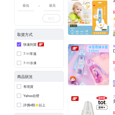
-
$
確定
取貨方式
快速到貨
7-11常溫
$
7-11冷凍
商品狀況
有現貨
Yahoo自營
評價4顆
以上
$