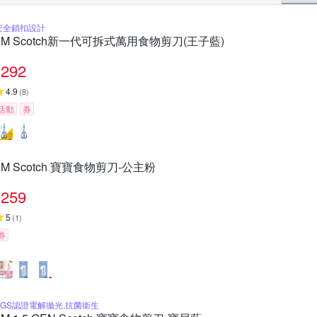
安全鎖扣設計
3M Scotch新一代可拆式萬用食物剪刀(王子藍)
292
4.9
(
8
)
活動
券
3M Scotch 寶寶食物剪刀-公主粉
259
5
(
1
)
券
SGS認證電解拋光,抗菌衛生