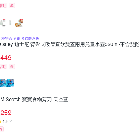
活動
券
一杯雙蓋 直飲吸管隨意換
Disney 迪士尼 背帶式吸管直飲雙蓋兩用兒童水壺520ml-不含雙
449
活動
券
3M Scotch 寶寶食物剪刀-天空藍
259
4.9
(
4
)
券