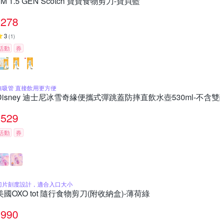
3M 1.5 GEN Scotch 寶寶食物剪刀-寶貝藍
278
3
(
1
)
活動
券
無吸管 直接飲用更方便
Disney 迪士尼冰雪奇緣便攜式彈跳蓋防摔直飲水壺530ml-不含雙
529
活動
券
刀片刻度設計，適合入口大小
美國OXO tot 隨行食物剪刀(附收納盒)-薄荷綠
990