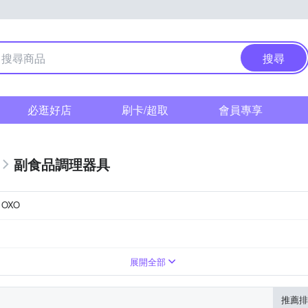
搜尋
必逛好店
刷卡/超取
會員專享
副食品調理器具
OXO
展開全部
推薦排