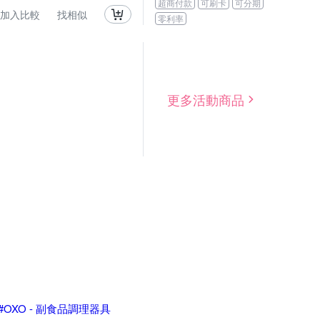
超商付款
可刷卡
可分期
加入比較
找相似
零利率
更多活動商品
#OXO - 副食品調理器具