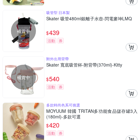
吸管型 日本製
Skater 吸管480ml銀離子水壺-閃電麥坤LMQ
補貨中
439
$
活動
券
附外出用背帶
Skater 寬底吸管杯-附背帶(370ml)-Kitty
補貨中
540
$
活動
券
多款時尚色系可挑選
MOYUUM 韓國 TRITAN多功能食品儲存罐3入
(180ml)-多款可選
420
$
活動
券