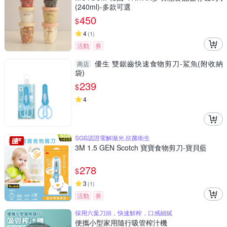
(240ml)-多款可選
450
$
4
(
1
)
活動
券
優生 雙鋸齒快速食物剪刀-鯊魚(附收納
商店
袋)
239
$
4
SGS認證電解拋光,抗菌衛生
3M 1.5 GEN Scotch 寶寶食物剪刀-寶貝藍
278
$
3
(
1
)
活動
券
採用六葉刀頭，快速鮮榨，口感細膩
便攜小型家用隨行吸管榨汁機