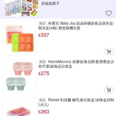
好娃娃親子
朴蜜兒 Baby Joy 鉑金矽膠副食品保存盒/
商店
製冰盒(4格) 顏色隨機出貨
337
$
HomeMommy 矽膠副食品附蓋摺疊盒(2
商店
色可選)副食品分裝盒
275
$
Richell 利其爾 離乳食分裝盒/冰磚盒25M
商店
L(6入)
263
$