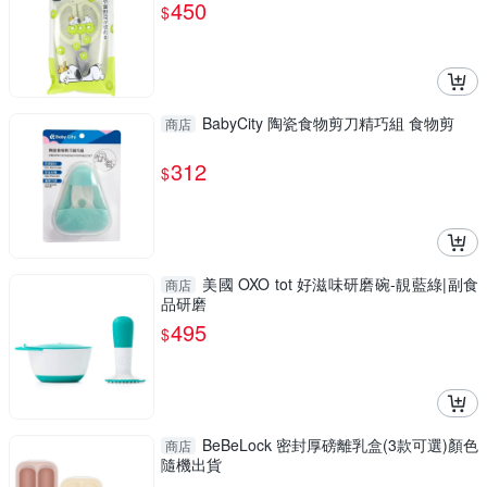
【南風百貨】
450
$
BabyCity 陶瓷食物剪刀精巧組 食物剪
商店
312
$
美國 OXO tot 好滋味研磨碗-靚藍綠|副食
商店
品研磨
495
$
BeBeLock 密封厚磅離乳盒(3款可選)顏色
商店
隨機出貨