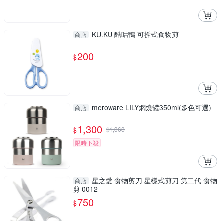
KU.KU 酷咕鴨 可拆式食物剪
商店
200
$
meroware LILY燜燒罐350ml(多色可選)
商店
1,300
$
$
1,368
限時下殺
星之愛 食物剪刀 星樣式剪刀 第二代 食物
商店
剪 0012
750
$