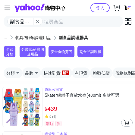
Yahoo購物中心
登入
副食品調
理器具
餐具/餐椅/調理用品
副食品調理器具
全部
分裝盒/研磨周
安全食物剪刀
副食品調理機
分類
邊用品
分類
品牌
快速到貨
有現貨
挑戰低價
價格低到
原廠公司貨
Skater銀離子直飲水壺(480ml) 多款可選
439
$
5
(
4
)
活動
券
吸管型 日本製