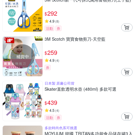
292
$
4.9
(
8
)
活動
券
3M Scotch 寶寶食物剪刀-天空藍
259
$
補貨中
4.9
(
4
)
券
日本製 原廠公司貨
Skater直飲透明水壺 (480ml) 多款可選
439
$
4.5
(
4
)
活動
券
多款時尚色系可挑選
MOYUUM 韓國 TRITAN多功能食品儲存罐3入