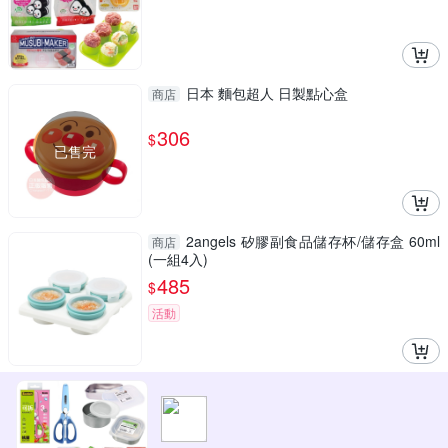
日本 麵包超人 日製點心盒
商店
306
$
已售完
2angels 矽膠副食品儲存杯/儲存盒 60ml
商店
(一組4入)
485
$
活動