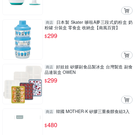
日本製 Skater 哆啦A夢三段式奶粉盒 奶
商店
粉罐 分裝盒 零食盒 收納盒【南風百貨】
299
$
好娃娃 矽膠副食品製冰盒 台灣製造 副食
商店
品連裝盒 OWEN
299
$
韓國 MOTHER-K 矽膠三重奏餵食組3入
商店
480
$