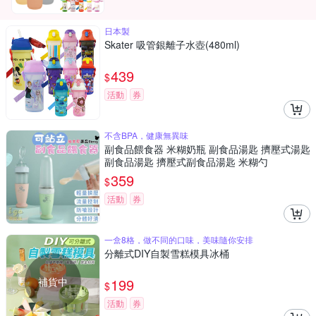
日本製
Skater 吸管銀離子水壺(480ml)
439
$
活動
券
不含BPA，健康無異味
副食品餵食器 米糊奶瓶 副食品湯匙 擠壓式湯匙
副食品湯匙 擠壓式副食品湯匙 米糊勺
359
$
活動
券
一盒8格，做不同的口味，美味隨你安排
分離式DIY自製雪糕模具冰桶
補貨中
199
$
活動
券