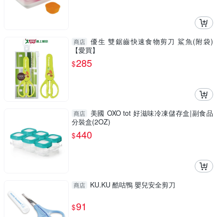
優生 雙鋸齒快速食物剪刀 鯊魚(附袋)
商店
【愛買】
285
$
美國 OXO tot 好滋味冷凍儲存盒|副食品
商店
分裝盒(2OZ)
440
$
KU.KU 酷咕鴨 嬰兒安全剪刀
商店
91
$