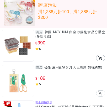
跨店活動
滿1,288元折100、滿1,888元折
$200
韓國 MOYUUM 白金矽膠副食品分裝盒
商店
(多款可選)
390
$
5
優生 萬用食物剪刀 大巨嘴鳥(附收納袋)
商店
189
$
5
安全鎖扣設計
3M Scotch新一代可拆式萬用食物剪刀(王子藍)