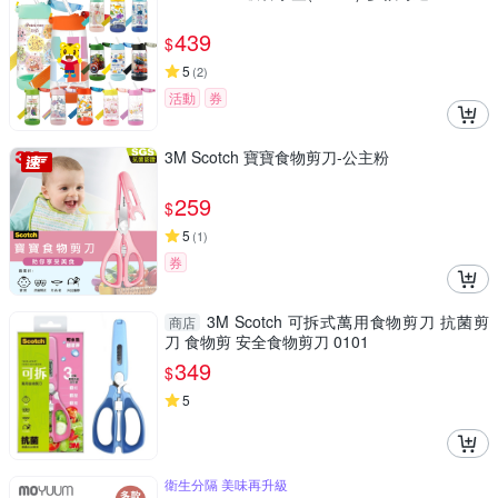
439
$
5
(
2
)
活動
券
3M Scotch 寶寶食物剪刀-公主粉
259
$
5
(
1
)
券
3M Scotch 可拆式萬用食物剪刀 抗菌剪
商店
刀 食物剪 安全食物剪刀 0101
349
$
5
衛生分隔 美味再升級