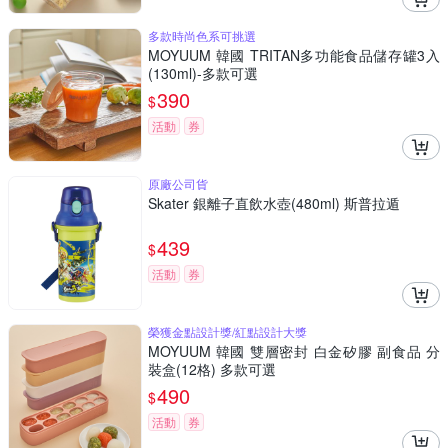
多款時尚色系可挑選
MOYUUM 韓國 TRITAN多功能食品儲存罐3入
(130ml)-多款可選
390
$
活動
券
原廠公司貨
Skater 銀離子直飲水壺(480ml) 斯普拉遁
439
$
活動
券
榮獲金點設計獎/紅點設計大獎
MOYUUM 韓國 雙層密封 白金矽膠 副食品 分
裝盒(12格) 多款可選
490
$
活動
券