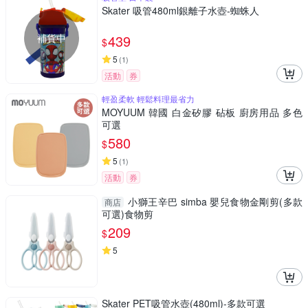
Skater 吸管480ml銀離子水壺-蜘蛛人
補貨中
439
$
5
(
1
)
活動
券
輕盈柔軟 輕鬆料理最省力
MOYUUM 韓國 白金矽膠 砧板 廚房用品 多色
可選
580
$
5
(
1
)
活動
券
小獅王辛巴 simba 嬰兒食物金剛剪(多款
商店
可選)食物剪
209
$
5
Skater PET吸管水壺(480ml)-多款可選