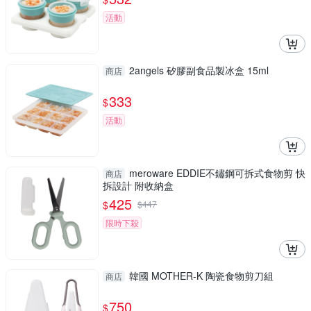
活動
2angels 矽膠副食品製冰盒 15ml
商店
333
$
活動
meroware EDDIE不鏽鋼可拆式食物剪 快
商店
拆設計 附收納盒
425
$
$
447
限時下殺
韓國 MOTHER-K 陶瓷食物剪刀組
商店
750
$