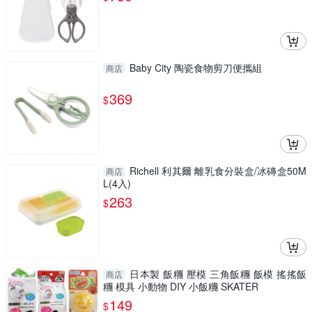
Baby City 陶瓷食物剪刀便攜組
商店
369
$
Richell 利其爾 離乳食分裝盒/冰磚盒50M
商店
L(4入)
263
$
日本製 飯糰 壓模 三角飯糰 飯模 搖搖飯
商店
糰 模具 小動物 DIY 小飯糰 SKATER
149
$