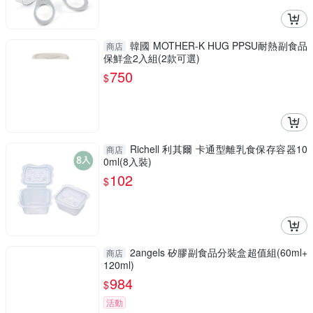
韓國 MOTHER-K HUG PPSU耐熱副食品
商店
保鮮盒2入組(2款可選)
750
$
Richell 利其爾 卡通型離乳食保存容器10
商店
0ml(8入裝)
102
$
2angels 矽膠副食品分裝盒超值組(60ml+
商店
120ml)
984
$
活動