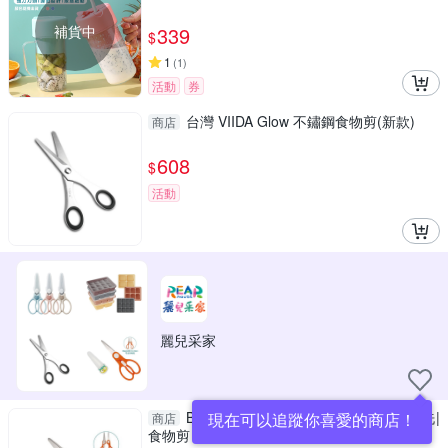
補貨中
339
$
1
(
1
)
活動
券
台灣 VIIDA Glow 不鏽鋼食物剪(新款)
商店
608
$
活動
麗兒采家
Babymate 嬰兒不銹鋼食物剪刀|可拆洗|
現在可以追蹤你喜愛的商店！
商店
食物剪