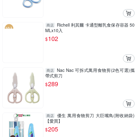
Richell 利其爾 卡通型離乳食保存容器 50
商店
MLx10入
102
$
Nac Nac 可拆式萬用食物剪(2色可選)攜
商店
帶式剪刀
289
$
優生 萬用食物剪刀 大巨嘴鳥(附收納袋)
商店
【愛買】
205
$