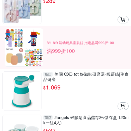
289
$
8/1-8/9 婦幼玩具童裝鞋 指定品滿999折100
滿999折100
美國 OXO tot 好滋味研磨器-靚藍綠|副食
商店
品研磨
1,069
$
2angels 矽膠副食品儲存杯/儲存盒 120m
商店
l(一組4入)
532
$