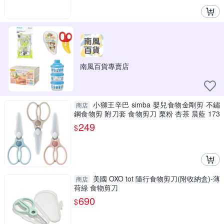
南風百貨專賣店
小獅王辛巴 simba 嬰兒食物金剛剪 不鏽
商店
鋼食物剪 附刀套 食物剪刀 栗粉 杏茶 晨藍 173
9
249
$
美國 OXO tot 隨行食物剪刀(附收納盒)-薄
商店
荷綠 食物剪刀
690
$