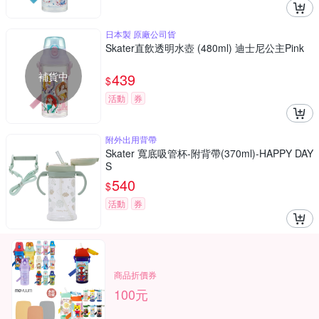
日本製 原廠公司貨
Skater直飲透明水壺 (480ml) 迪士尼公主Pink
補貨中
439
$
活動
券
附外出用背帶
Skater 寬底吸管杯-附背帶(370ml)-HAPPY DAY
S
540
$
活動
券
商品折價券
100元