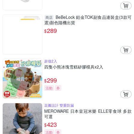
BeBeLock 鉑金TOK副食品連裝盒(3款可
商店
選)顏色隨機出貨
289
$
超值2入
四隻小熊冰塊雪糕矽膠模具x2入
補貨中
299
$
活動
券
花瓣設計 雙重防漏
MEROWARE 日本皇冠米樂 ELLE零食球 多款
可選
423
$
活動
券