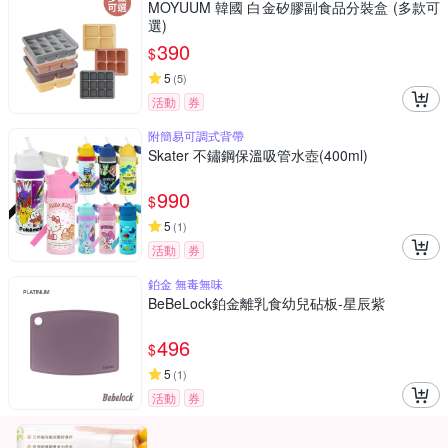
MOYUUM 韓國 白金矽膠副食品分裝盒 (多款可
選)
390
$
5
(
5
)
活動
券
附簡易可調式背帶
Skater 不鏽鋼保溫吸管水壺(400ml)
990
$
5
(
1
)
活動
券
鉑金 無毒無味
BeBeLock鉑金離乳食幼兒砧板-星辰紫
496
$
5
(
1
)
活動
券