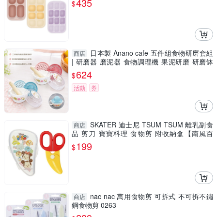
435
$
日本製 Anano cafe 五件組食物研磨套組
商店
| 研磨器 磨泥器 食物調理機 果泥研磨 研磨缽
研磨 日本
624
$
活動
券
SKATER 迪士尼 TSUM TSUM 離乳副食
商店
品 剪刀 寶寶料理 食物剪 附收納盒【南風百
貨】
199
$
nac nac 萬用食物剪 可拆式 不可拆不鏽
商店
鋼食物剪 0263