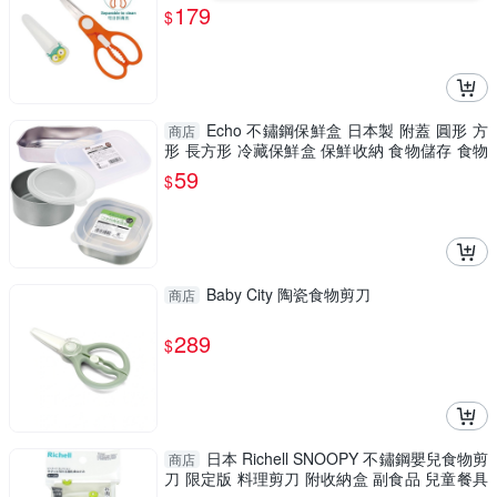
179
$
Echo 不鏽鋼保鮮盒 日本製 附蓋 圓形 方
商店
形 長方形 冷藏保鮮盒 保鮮收納 食物儲存 食物
保鮮盒 0400
59
$
Baby City 陶瓷食物剪刀
商店
289
$
日本 Richell SNOOPY 不鏽鋼嬰兒食物剪
商店
刀 限定版 料理剪刀 附收納盒 副食品 兒童餐具