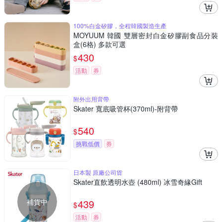
100%白金矽膠，全程韓國製造生產
MOYUUM 韓國 雙層密封白金矽膠副食品分裝
盒(6格) 多款可選
430
$
活動
券
附外出用背帶
Skater 寬底吸管杯(370ml)-附背帶
540
$
挑戰低價
券
日本製 原廠公司貨
Skater直飲透明水壺 (480ml) 冰雪奇緣Gift
補貨中
439
$
活動
券