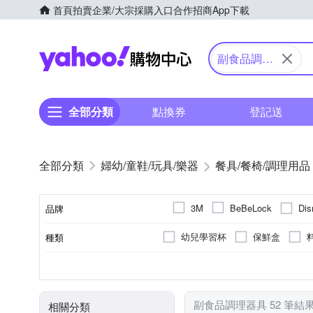
首頁
拍賣
企業/大宗採購入口
合作招商
App下載
Yahoo購物中心
副食品調理
器具
全部分類
點換券
登記送
婦幼/童鞋/玩具/樂器
餐具/餐椅/調理用品
Di
3M
BeBeLock
品牌
幼兒學習杯
保鮮盒
種類
品牌名稱
布里歐蛋糕模
戚風蛋糕模
矽膠
矽膠
合金
彈蓋可鎖
手動研磨
塑膠
塑膠
矽膠
直飲
不鏽鋼
吸管
顏色
上蓋材質
罐身材質
材質
杯蓋型態
手動/電動
副食品調理器具 52 筆結
相關分類