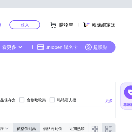
購物車
帳號綁定送
登入
看更多
uniopen 聯名卡
超贈點
食品保存盒
食物咬咬樂
咕咕霍夫模
更多
榨汁器
飯團模
餐墊
燜燒罐
序
價格低到高
價格高到低
近期熱銷