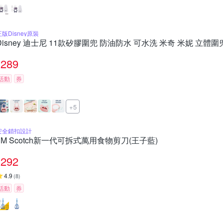
正版Disney原裝
Disney 迪士尼 11款矽膠圍兜 防油防水 可水洗 米奇 米妮 立體圍
289
活動
券
+5
安全鎖扣設計
3M Scotch新一代可拆式萬用食物剪刀(王子藍)
292
4.9
(
8
)
活動
券