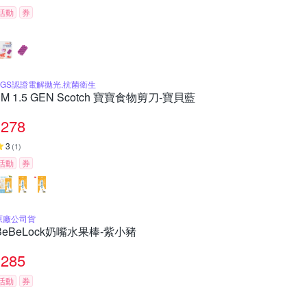
活動
券
SGS認證電解拋光,抗菌衛生
3M 1.5 GEN Scotch 寶寶食物剪刀-寶貝藍
278
3
(
1
)
活動
券
原廠公司貨
BeBeLock奶嘴水果棒-紫小豬
285
活動
券