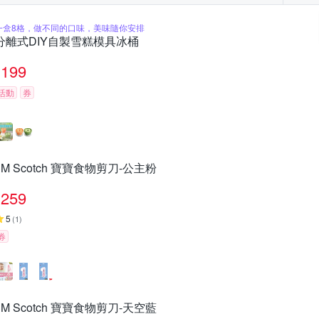
一盒8格，做不同的口味，美味隨你安排
分離式DIY自製雪糕模具冰桶
199
活動
券
3M Scotch 寶寶食物剪刀-公主粉
259
5
(
1
)
券
3M Scotch 寶寶食物剪刀-天空藍