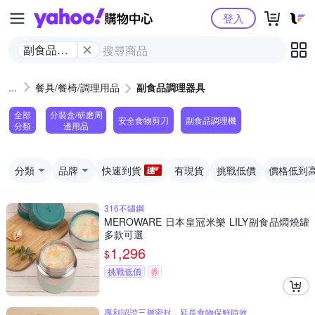
Yahoo購物中心
登入
副食品調
理器具
餐具/餐椅/調理用品
副食品調理器具
全部
分裝盒/研磨周
安全食物剪刀
副食品調理機
分類
邊用品
分類
品牌
快速到貨
有現貨
挑戰低價
價格低到
316不鏽鋼
MEROWARE 日本皇冠米樂 LILY副食品燜燒罐
多款可選
1,296
$
挑戰低價
券
專利認證三層密封，延長食物保鮮時效