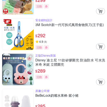
$
活動
券
安全鎖扣設計
3M Scotch新一代可拆式萬用食物剪刀(王子藍)
292
$
4.9
(
8
)
活動
券
正版Disney原裝
Disney 迪士尼 11款矽膠圍兜 防油防水 可水洗
米奇 米妮 立體圍兜
289
$
活動
券
原廠公司貨
BeBeLock奶嘴水果棒-紫小豬
285
$