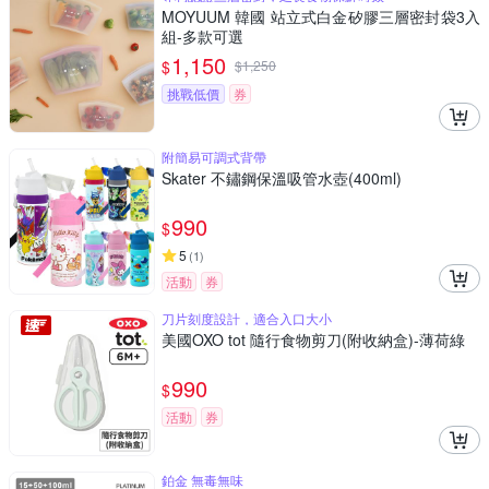
MOYUUM 韓國 站立式白金矽膠三層密封袋3入
組-多款可選
1,150
$
$
1,250
挑戰低價
券
附簡易可調式背帶
Skater 不鏽鋼保溫吸管水壺(400ml)
990
$
5
(
1
)
活動
券
刀片刻度設計，適合入口大小
美國OXO tot 隨行食物剪刀(附收納盒)-薄荷綠
990
$
活動
券
鉑金 無毒無味