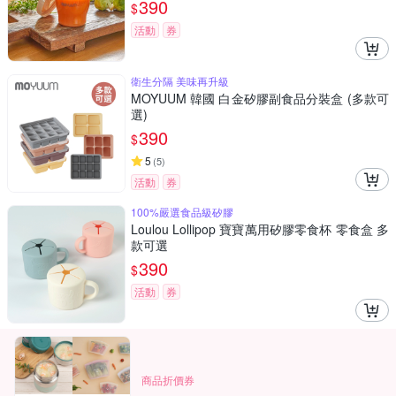
390
$
活動
券
衛生分隔 美味再升級
MOYUUM 韓國 白金矽膠副食品分裝盒 (多款可
選)
390
$
5
(
5
)
活動
券
100%嚴選食品級矽膠
Loulou Lollipop 寶寶萬用矽膠零食杯 零食盒 多
款可選
390
$
活動
券
商品折價券