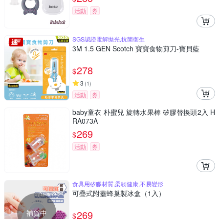
活動
券
SGS認證電解拋光,抗菌衛生
3M 1.5 GEN Scotch 寶寶食物剪刀-寶貝藍
278
$
3
(
1
)
活動
券
baby童衣 朴蜜兒 旋轉水果棒 矽膠替換頭2入 H
RA073A
269
$
活動
券
食具用矽膠材質,柔韌健康,不易變形
可疊式附蓋蜂巢製冰盒（1入）
補貨中
269
$