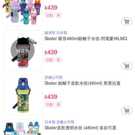
439
$
活動
券
吸管型 日本製
Skater 吸管480ml銀離子水壺-閃電麥坤LMQ
補貨中
439
$
活動
券
原廠公司貨
Skater 銀離子直飲水壺(480ml) 斯普拉遁
439
$
活動
券
日本製 原廠公司貨
Skater直飲透明水壺 (480ml) 多款可選