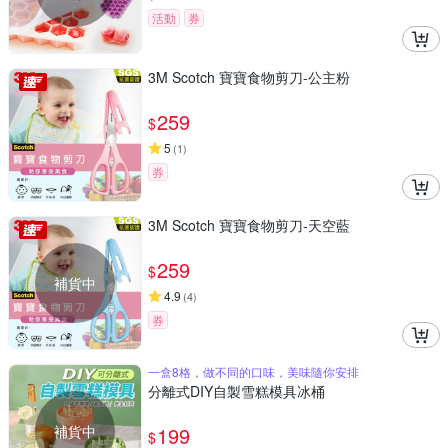
活動
券
3M Scotch 寶寶食物剪刀-公主粉
259
$
5
(
1
)
券
3M Scotch 寶寶食物剪刀-天空藍
259
$
補貨中
4.9
(
4
)
券
一盒8格，做不同的口味，美味隨你安排
分離式DIY自製雪糕模具冰桶
補貨中
199
$