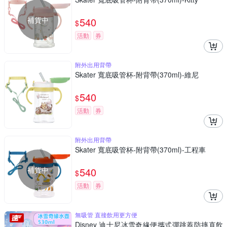
補貨中
540
$
活動
券
附外出用背帶
Skater 寬底吸管杯-附背帶(370ml)-維尼
540
$
活動
券
附外出用背帶
Skater 寬底吸管杯-附背帶(370ml)-工程車
補貨中
540
$
活動
券
無吸管 直接飲用更方便
Disney 迪士尼冰雪奇緣便攜式彈跳蓋防摔直飲