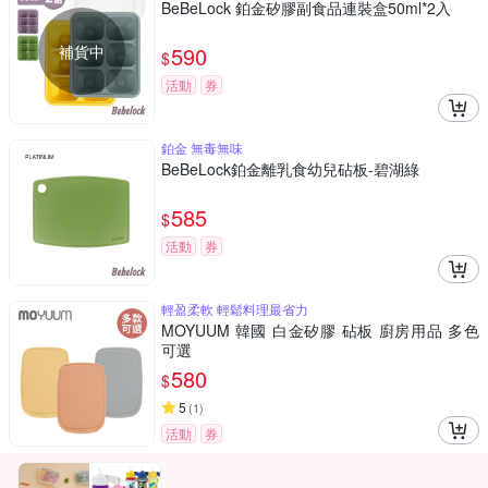
BeBeLock 鉑金矽膠副食品連裝盒50ml*2入
補貨中
590
$
活動
券
鉑金 無毒無味
BeBeLock鉑金離乳食幼兒砧板-碧湖綠
585
$
活動
券
輕盈柔軟 輕鬆料理最省力
MOYUUM 韓國 白金矽膠 砧板 廚房用品 多色
可選
580
$
5
(
1
)
活動
券