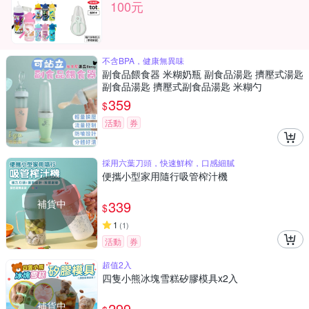
100元
不含BPA，健康無異味
副食品餵食器 米糊奶瓶 副食品湯匙 擠壓式湯匙
副食品湯匙 擠壓式副食品湯匙 米糊勺
359
$
活動
券
採用六葉刀頭，快速鮮榨，口感細膩
便攜小型家用隨行吸管榨汁機
補貨中
339
$
1
(
1
)
活動
券
超值2入
四隻小熊冰塊雪糕矽膠模具x2入
補貨中
299