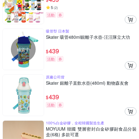
5
(
2
)
活動
券
吸管型 日本製
Skater 吸管480ml銀離子水壺-汪汪隊立大功
補貨中
439
$
活動
券
原廠公司貨
Skater 銀離子直飲水壺(480ml) 動物森友會
439
$
活動
券
100%白金矽膠，全程韓國製造生產
MOYUUM 韓國 雙層密封白金矽膠副食品分裝
盒(6格) 多款可選