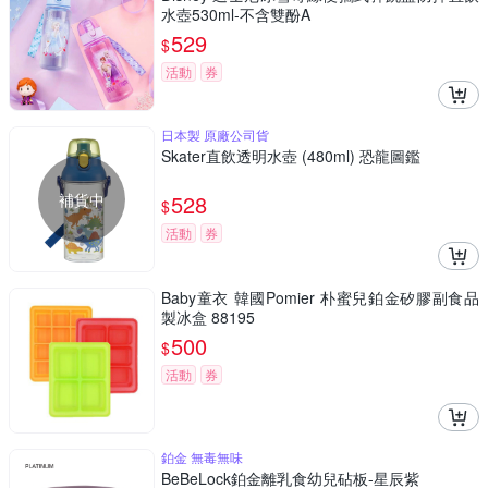
水壺530ml-不含雙酚A
529
$
活動
券
日本製 原廠公司貨
Skater直飲透明水壺 (480ml) 恐龍圖鑑
補貨中
528
$
活動
券
Baby童衣 韓國Pomier 朴蜜兒鉑金矽膠副食品
製冰盒 88195
500
$
活動
券
鉑金 無毒無味
BeBeLock鉑金離乳食幼兒砧板-星辰紫