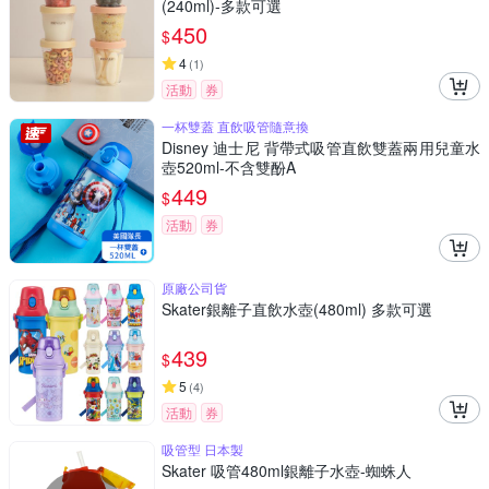
(240ml)-多款可選
450
$
4
(
1
)
活動
券
一杯雙蓋 直飲吸管隨意換
Disney 迪士尼 背帶式吸管直飲雙蓋兩用兒童水
壺520ml-不含雙酚A
449
$
活動
券
原廠公司貨
Skater銀離子直飲水壺(480ml) 多款可選
439
$
5
(
4
)
活動
券
吸管型 日本製
Skater 吸管480ml銀離子水壺-蜘蛛人