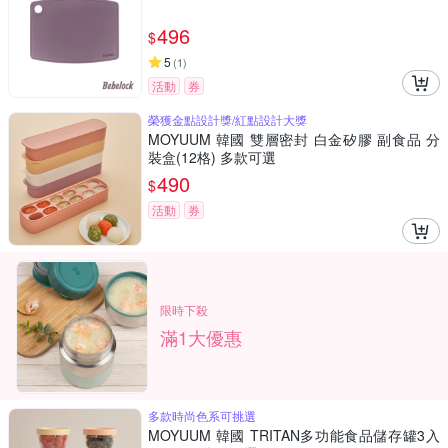
496
$
5
(
1
)
活動
券
榮獲金點設計獎/紅點設計大獎
MOYUUM 韓國 雙層密封 白金矽膠 副食品 分
裝盒(12格) 多款可選
490
$
活動
券
限時下殺
滿1大優惠
多款時尚色系可挑選
MOYUUM 韓國 TRITAN多功能食品儲存罐3入