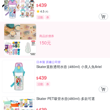
439
$
4.5
(
4
)
活動
券
商品折價券
150元
日本製 原廠公司貨
Skater直飲透明水壺 (480ml) 小美人魚Ariel
439
$
活動
券
Skater PET吸管水壺(480ml)-多款可選
439
$