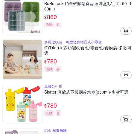
BeBeLock 鉑金矽膠副食品連裝盒3入(15+50+1
00ml)
860
$
活動
券
多用途收納、可放隨身物品或小零食
CYDterra 多功能收食包/零食包/食物袋-多款可
選
780
$
活動
券
原廠公司貨
Skater 直飲式不鏽鋼冷水壺(350ml)-多款可選
780
$
活動
券
鉑金 無毒無味