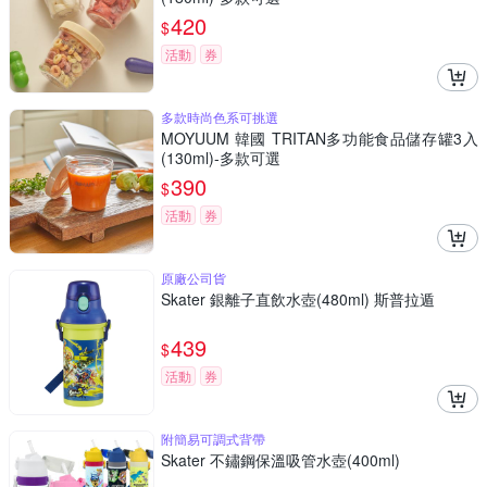
420
$
活動
券
多款時尚色系可挑選
MOYUUM 韓國 TRITAN多功能食品儲存罐3入
(130ml)-多款可選
390
$
活動
券
原廠公司貨
Skater 銀離子直飲水壺(480ml) 斯普拉遁
439
$
活動
券
附簡易可調式背帶
Skater 不鏽鋼保溫吸管水壺(400ml)