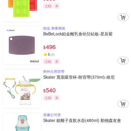
活動
券
鉑金 無毒無味
BeBeLock鉑金離乳食幼兒砧板-星辰紫
496
$
5
(
1
)
活動
券
附外出用背帶
Skater 寬底吸管杯-附背帶(370ml)-維尼
540
$
活動
券
原廠公司貨
Skater 銀離子直飲水壺(480ml) 動物森友會