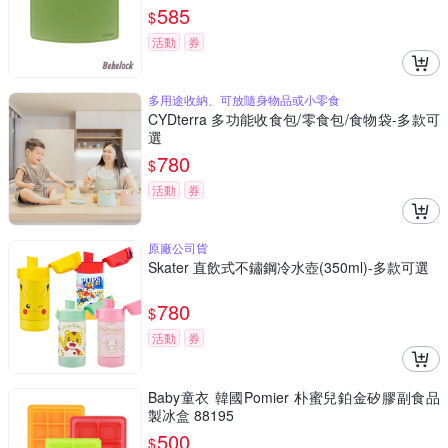
585
$
活動
券
多用途收納、可放隨身物品或小零食
CYDterra 多功能收食包/零食包/食物袋-多款可
選
780
$
活動
券
原廠公司貨
Skater 直飲式不鏽鋼冷水壺(350ml)-多款可選
780
$
活動
券
Baby童衣 韓國Pomier 朴蜜兒鉑金矽膠副食品
製冰盒 88195
500
$