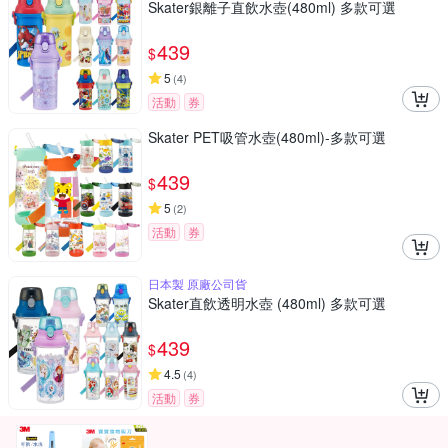
Skater銀離子直飲水壺(480ml) 多款可選
439
$
5
(
4
)
活動
券
Skater PET吸管水壺(480ml)-多款可選
439
$
5
(
2
)
活動
券
日本製 原廠公司貨
Skater直飲透明水壺 (480ml) 多款可選
439
$
4.5
(
4
)
活動
券