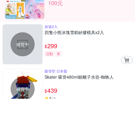
100元
超值2入
四隻小熊冰塊雪糕矽膠模具x2入
補貨中
299
$
活動
券
吸管型 日本製
Skater 吸管480ml銀離子水壺-蜘蛛人
補貨中
439
$
5
(
1
)
活動
券
日本製 原廠公司貨
Skater直飲透明水壺 (480ml) 冰雪奇緣Gift
補貨中
439