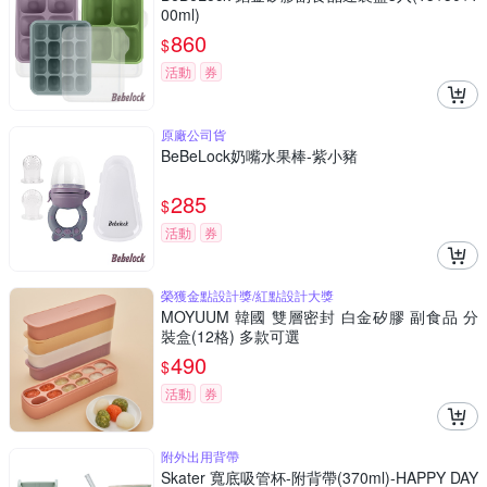
00ml)
860
$
活動
券
原廠公司貨
BeBeLock奶嘴水果棒-紫小豬
285
$
活動
券
榮獲金點設計獎/紅點設計大獎
MOYUUM 韓國 雙層密封 白金矽膠 副食品 分
裝盒(12格) 多款可選
490
$
活動
券
附外出用背帶
Skater 寬底吸管杯-附背帶(370ml)-HAPPY DAY