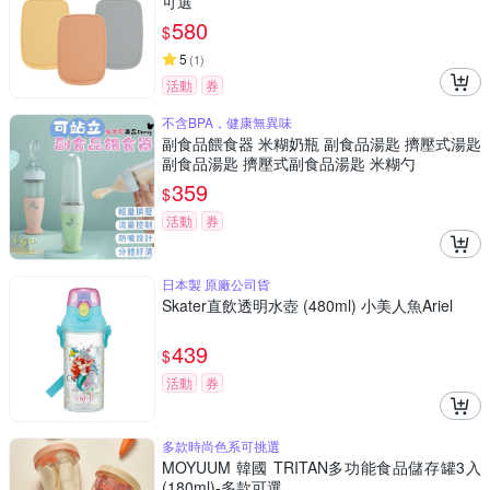
可選
580
$
5
(
1
)
活動
券
不含BPA，健康無異味
副食品餵食器 米糊奶瓶 副食品湯匙 擠壓式湯匙
副食品湯匙 擠壓式副食品湯匙 米糊勺
359
$
活動
券
日本製 原廠公司貨
Skater直飲透明水壺 (480ml) 小美人魚Ariel
439
$
活動
券
多款時尚色系可挑選
MOYUUM 韓國 TRITAN多功能食品儲存罐3入
(180ml)-多款可選