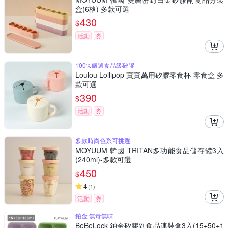
盒(6格) 多款可選
430
$
活動
券
100%嚴選食品級矽膠
Loulou Lollipop 寶寶萬用矽膠零食杯 零食盒 多
款可選
390
$
活動
券
多款時尚色系可挑選
MOYUUM 韓國 TRITAN多功能食品儲存罐3入
(240ml)-多款可選
450
$
4
(
1
)
活動
券
鉑金 無毒無味
BeBeLock 鉑金矽膠副食品連裝盒3入(15+50+1