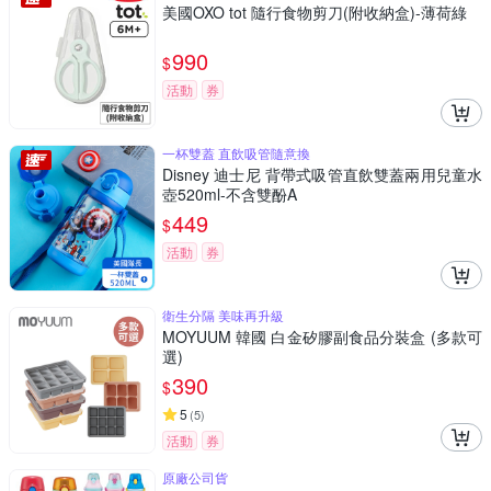
美國OXO tot 隨行食物剪刀(附收納盒)-薄荷綠
990
$
活動
券
一杯雙蓋 直飲吸管隨意換
Disney 迪士尼 背帶式吸管直飲雙蓋兩用兒童水
壺520ml-不含雙酚A
449
$
活動
券
衛生分隔 美味再升級
MOYUUM 韓國 白金矽膠副食品分裝盒 (多款可
選)
390
$
5
(
5
)
活動
券
原廠公司貨