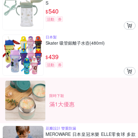
S
540
$
活動
券
日本製
Skater 吸管銀離子水壺(480ml)
439
$
活動
券
限時下殺
滿1大優惠
花瓣設計 雙重防漏
MEROWARE 日本皇冠米樂 ELLE零食球 多款