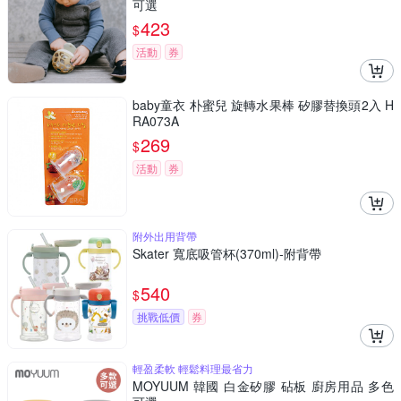
可選
423
$
活動
券
baby童衣 朴蜜兒 旋轉水果棒 矽膠替換頭2入 H
RA073A
269
$
活動
券
附外出用背帶
Skater 寬底吸管杯(370ml)-附背帶
540
$
挑戰低價
券
輕盈柔軟 輕鬆料理最省力
MOYUUM 韓國 白金矽膠 砧板 廚房用品 多色