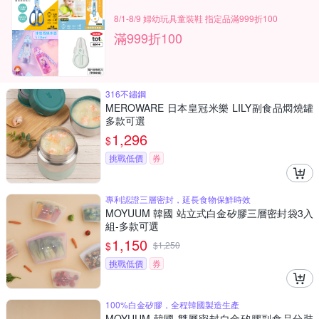
8/1-8/9 婦幼玩具童裝鞋 指定品滿999折100
滿999折100
316不鏽鋼
MEROWARE 日本皇冠米樂 LILY副食品燜燒罐
多款可選
1,296
$
挑戰低價
券
專利認證三層密封，延長食物保鮮時效
MOYUUM 韓國 站立式白金矽膠三層密封袋3入
組-多款可選
1,150
$
$
1,250
挑戰低價
券
100%白金矽膠，全程韓國製造生產
MOYUUM 韓國 雙層密封白金矽膠副食品分裝