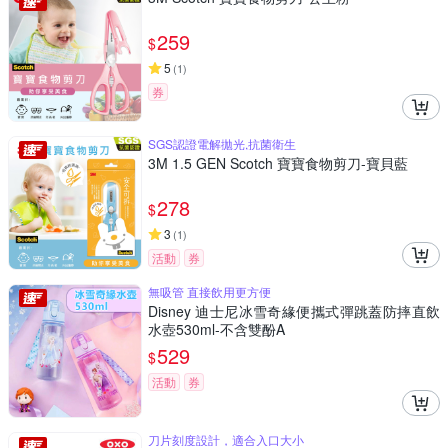
259
$
5
(
1
)
券
SGS認證電解拋光,抗菌衛生
3M 1.5 GEN Scotch 寶寶食物剪刀-寶貝藍
278
$
3
(
1
)
活動
券
無吸管 直接飲用更方便
Disney 迪士尼冰雪奇緣便攜式彈跳蓋防摔直飲
水壺530ml-不含雙酚A
529
$
活動
券
刀片刻度設計，適合入口大小