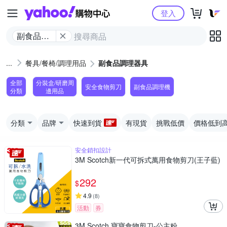
Yahoo購物中心
登入
副食品調
理器具
餐具/餐椅/調理用品
副食品調理器具
全部
分裝盒/研磨周
安全食物剪刀
副食品調理機
分類
邊用品
分類
品牌
快速到貨
有現貨
挑戰低價
價格低到
安全鎖扣設計
3M Scotch新一代可拆式萬用食物剪刀(王子藍)
292
$
4.9
(
8
)
活動
券
3M Scotch 寶寶食物剪刀-公主粉