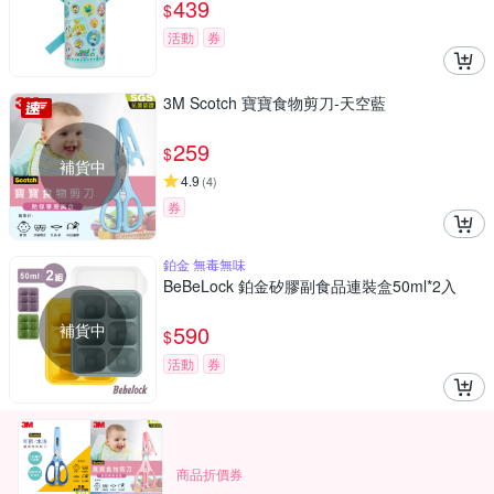
439
$
活動
券
3M Scotch 寶寶食物剪刀-天空藍
259
$
補貨中
4.9
(
4
)
券
鉑金 無毒無味
BeBeLock 鉑金矽膠副食品連裝盒50ml*2入
補貨中
590
$
活動
券
商品折價券