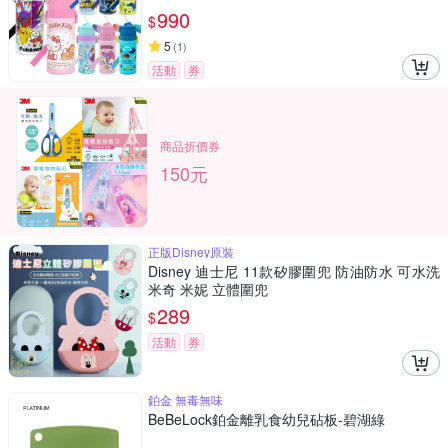
990
$
5
(
1
)
活動
券
商品折價券
150元
正版Disney原裝
Disney 迪士尼 11款矽膠圍兜 防油防水 可水洗
米奇 米妮 立體圍兜
289
$
活動
券
鉑金 無毒無味
BeBeLock鉑金離乳食幼兒砧板-碧湖綠