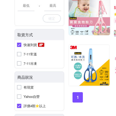
-
$
確定
取貨方式
快速到貨
7-11常溫
7-11冷凍
商品狀況
有現貨
Yahoo自營
1
評價4顆
以上