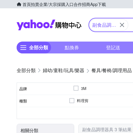
首頁
拍賣
企業/大宗採購入口
合作招商
App下載
Yahoo購物中心
副食品調理
器具
全部分類
點換券
登記送
婦幼/童鞋/玩具/樂器
餐具/餐椅/調理用品
3M
品牌
料理剪
種類
品牌名稱
合金
不鏽鋼
材質
副食品調理器具 3 筆結果
相關分類