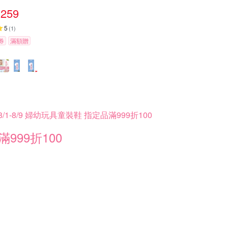
259
5
(
1
)
券
滿額贈
8/1-8/9 婦幼玩具童裝鞋 指定品滿999折100
滿999折100