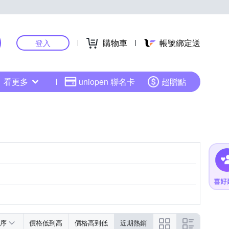
購物車
帳號綁定送
登入
看更多
uniopen 聯名卡
超贈點
序
價格低到高
價格高到低
近期熱銷