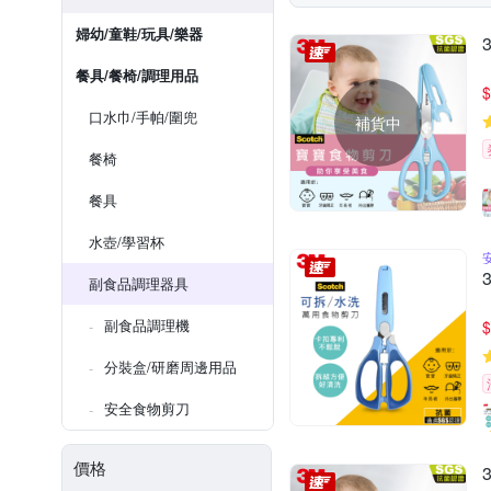
婦幼/童鞋/玩具/樂器
餐具/餐椅/調理用品
$
口水巾/手帕/圍兜
補貨中
餐椅
餐具
水壺/學習杯
副食品調理器具
副食品調理機
$
分裝盒/研磨周邊用品
安全食物剪刀
價格