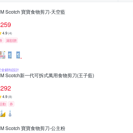
3M Scotch 寶寶食物剪刀-天空藍
259
4.9
(
4
)
券
滿額贈
安全鎖扣設計
3M Scotch新一代可拆式萬用食物剪刀(王子藍)
292
4.9
(
8
)
活動
券
3M Scotch 寶寶食物剪刀-公主粉