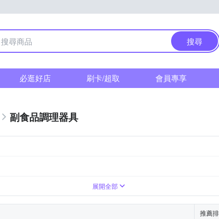
搜尋
必逛好店
刷卡/超取
會員專享
副食品調理器具
展開全部
推薦排