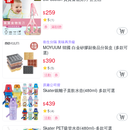
259
$
5
(
1
)
券
滿額贈
衛生分隔 美味再升級
MOYUUM 韓國 白金矽膠副食品分裝盒 (多款可
選)
390
$
5
(
5
)
活動
券
原廠公司貨
Skater銀離子直飲水壺(480ml) 多款可選
439
$
5
(
4
)
活動
券
Skater PET吸管水壺(480ml)-多款可選