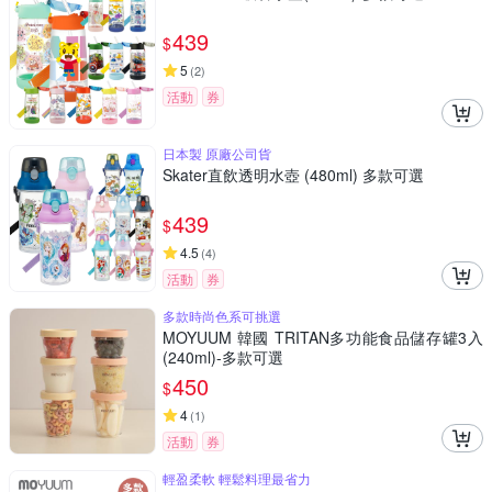
439
$
5
(
2
)
活動
券
日本製 原廠公司貨
Skater直飲透明水壺 (480ml) 多款可選
439
$
4.5
(
4
)
活動
券
多款時尚色系可挑選
MOYUUM 韓國 TRITAN多功能食品儲存罐3入
(240ml)-多款可選
450
$
4
(
1
)
活動
券
輕盈柔軟 輕鬆料理最省力