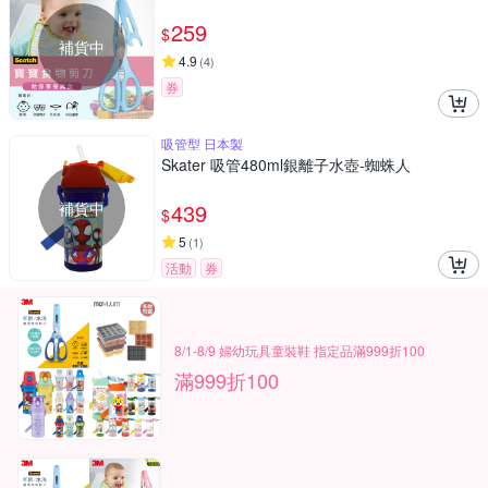
259
$
補貨中
4.9
(
4
)
券
吸管型 日本製
Skater 吸管480ml銀離子水壺-蜘蛛人
補貨中
439
$
5
(
1
)
活動
券
8/1-8/9 婦幼玩具童裝鞋 指定品滿999折100
滿999折100