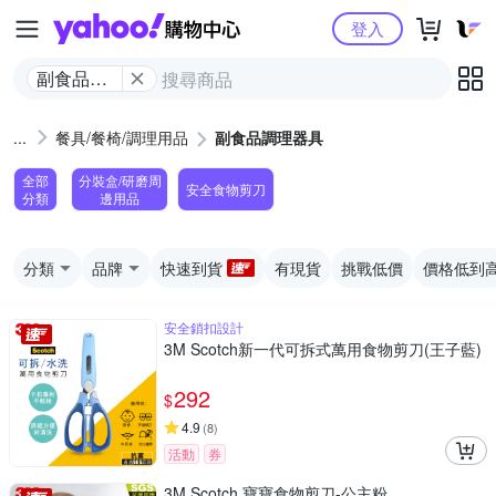
Yahoo購物中心
登入
副食品調
理器具
餐具/餐椅/調理用品
副食品調理器具
全部
分裝盒/研磨周
安全食物剪刀
分類
邊用品
分類
品牌
快速到貨
有現貨
挑戰低價
價格低到
安全鎖扣設計
3M Scotch新一代可拆式萬用食物剪刀(王子藍)
292
$
4.9
(
8
)
活動
券
3M Scotch 寶寶食物剪刀-公主粉