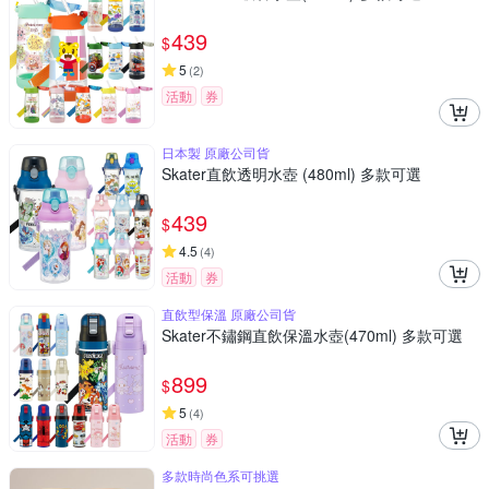
439
$
5
(
2
)
活動
券
日本製 原廠公司貨
Skater直飲透明水壺 (480ml) 多款可選
439
$
4.5
(
4
)
活動
券
直飲型保溫 原廠公司貨
Skater不鏽鋼直飲保溫水壺(470ml) 多款可選
899
$
5
(
4
)
活動
券
多款時尚色系可挑選