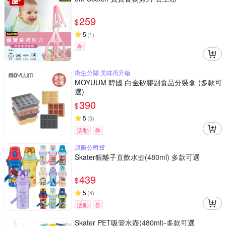
259
$
5
(
1
)
券
衛生分隔 美味再升級
MOYUUM 韓國 白金矽膠副食品分裝盒 (多款可
選)
390
$
5
(
5
)
活動
券
原廠公司貨
Skater銀離子直飲水壺(480ml) 多款可選
439
$
5
(
4
)
活動
券
Skater PET吸管水壺(480ml)-多款可選