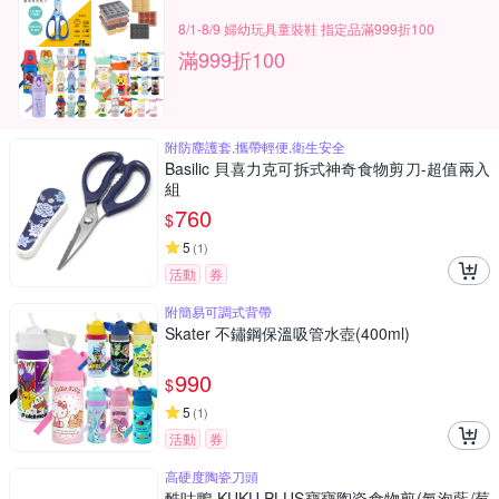
8/1-8/9 婦幼玩具童裝鞋 指定品滿999折100
滿999折100
附防塵護套,攜帶輕便,衛生安全
Basilic 貝喜力克可拆式神奇食物剪刀-超值兩入
組
760
$
5
(
1
)
活動
券
附簡易可調式背帶
Skater 不鏽鋼保溫吸管水壺(400ml)
990
$
5
(
1
)
活動
券
高硬度陶瓷刀頭
酷咕鴨 KUKU PLUS寶寶陶瓷食物剪(氣泡藍/莓