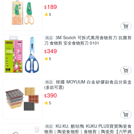
189
$
5
3M Scotch 可拆式萬用食物剪刀 抗菌剪
商店
刀 食物剪 安全食物剪刀 0101
349
$
5
韓國 MOYUUM 白金矽膠副食品分裝盒
商店
(多款可選)
390
$
5
KU.KU. 酷咕鴨 KUKU PLUS寶寶陶瓷食
商店
物剪｜陶瓷食物剪｜食物剪｜陶瓷剪【六甲媽