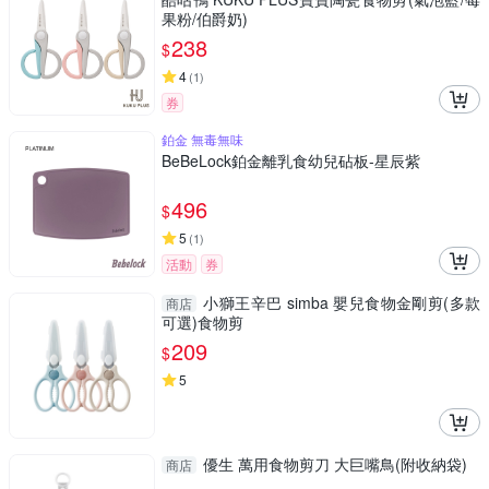
果粉/伯爵奶)
238
$
4
(
1
)
券
鉑金 無毒無味
BeBeLock鉑金離乳食幼兒砧板-星辰紫
496
$
5
(
1
)
活動
券
小獅王辛巴 simba 嬰兒食物金剛剪(多款
商店
可選)食物剪
209
$
5
優生 萬用食物剪刀 大巨嘴鳥(附收納袋)
商店