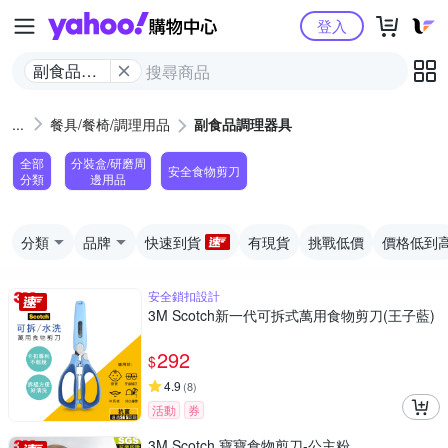
Yahoo購物中心
登入
副食品調
理器具
餐具/餐椅/調理用品
副食品調理器具
全部
分裝盒/研磨周
安全食物剪刀
分類
邊用品
分類
品牌
快速到貨
有現貨
挑戰低價
價格低到
安全鎖扣設計
3M Scotch新一代可拆式萬用食物剪刀(王子藍)
292
$
4.9
(
8
)
活動
券
3M Scotch 寶寶食物剪刀-公主粉