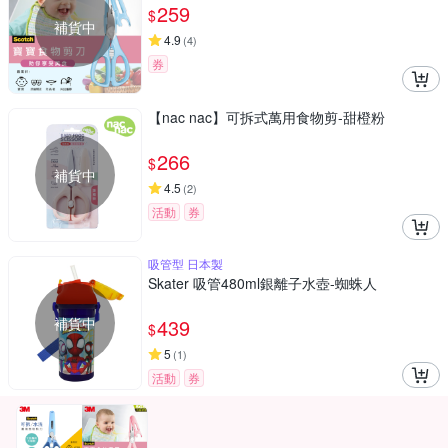
259
$
補貨中
4.9
(
4
)
券
【nac nac】可拆式萬用食物剪-甜橙粉
266
$
補貨中
4.5
(
2
)
活動
券
吸管型 日本製
Skater 吸管480ml銀離子水壺-蜘蛛人
補貨中
439
$
5
(
1
)
活動
券