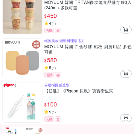
MOYUUM 韓國 TRITAN多功能食品儲存罐3入
(240ml)-多款可選
450
$
4
(
1
)
活動
券
輕盈柔軟 輕鬆料理最省力
MOYUUM 韓國 白金矽膠 砧板 廚房用品 多色
可選
580
$
5
(
1
)
活動
券
前端採圓弧造型
【任選】《Pigeon 貝親》寶寶衛生夾
100
$
5
(
1
)
活動
券