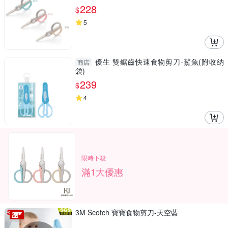
咪】
228
$
5
優生 雙鋸齒快速食物剪刀-鯊魚(附收納
商店
袋)
239
$
4
限時下殺
滿1大優惠
3M Scotch 寶寶食物剪刀-天空藍