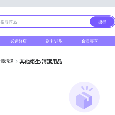
搜尋
必逛好店
刷卡/超取
會員專享
其他衛生/清潔用品
身體清潔