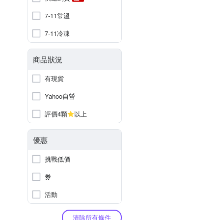
7-11常溫
7-11冷凍
商品狀況
有現貨
Yahoo自營
評價4顆
以上
優惠
挑戰低價
券
活動
清除所有條件