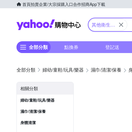
首頁
拍賣
企業/大宗採購入口
合作招商
App下載
Yahoo購物中心
其他衛生/
清潔用品
全部分類
點換券
登記送
婦幼/童鞋/玩具/樂器
濕巾/清潔/保養
相關分類
婦幼/童鞋/玩具/樂器
濕巾/清潔/保養
身體清潔