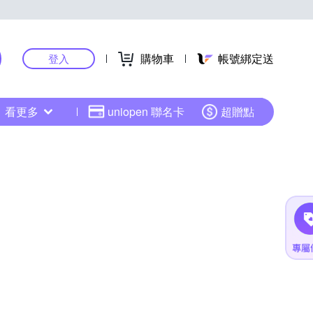
購物車
帳號綁定送
登入
看更多
uniopen 聯名卡
超贈點