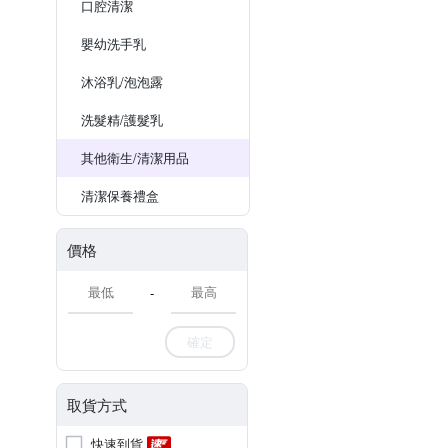
口腔清潔
嬰幼洗手乳
沐浴乳/泡泡露
洗髮精/護髮乳
其他衛生/清潔用品
清潔保養禮盒
價格
-
確定
取貨方式
快速到貨