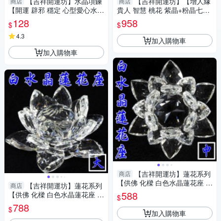
【吉祥開運坊】水晶項鍊
【吉祥開運坊】【增人緣
商店
商店
【開運 辟邪 穩定 心型愛心水晶
貴人 智慧 桃花 紫晶+粉晶七星
墜頭 有九款可供選擇 】淨化 擇
陣 中型 附孟宗竹底盤】淨化 擇
128
958
$
$
日
日
4.3
加入購物車
加入購物車
【吉祥開運坊】蓮花系列
商店
【供佛 化樑 白色水晶蓮花座 中
【吉祥開運坊】蓮花系列
商店
型】開光 擇日
588
【供佛 化樑 白色水晶蓮花座 大
$
型】開光 擇日
788
$
加入購物車