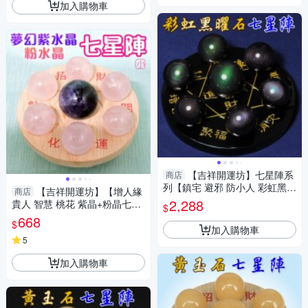
加入購物車
【吉祥開運坊】七星陣系
商店
列【鎮宅 避邪 防小人 彩虹黑曜
【吉祥開運坊】【增人緣
商店
石七星陣 含黑曜石底盤10cm】
2,288
貴人 智慧 桃花 紫晶+粉晶七星
$
淨化 擇日
陣 小型 附孟宗竹底盤】淨化 擇
668
$
日
加入購物車
5
加入購物車