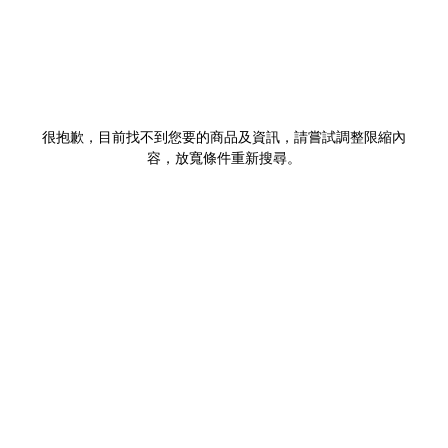
很抱歉，目前找不到您要的商品及資訊，請嘗試調整限縮內
容，放寬條件重新搜尋。