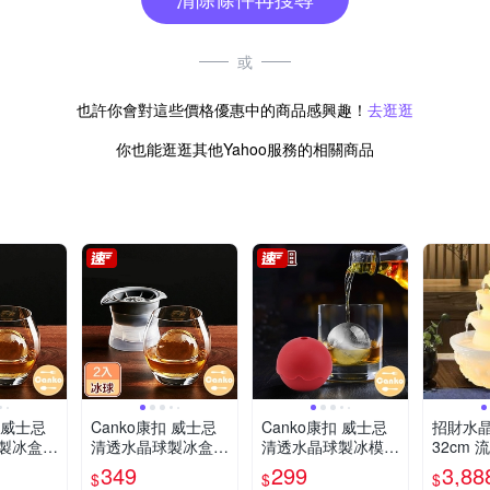
或
也許你會對這些價格優惠中的商品感興趣！
去逛逛
你也能逛逛其他Yahoo服務的相關商品
扣 威士忌
Canko康扣 威士忌
Canko康扣 威士忌
招財水
製冰盒
清透水晶球製冰盒
清透水晶球製冰模具
32cm 
圓形/2入組
盒 直徑45mm圓/2入
燈光 循
349
299
3,88
$
$
$
組
八方來