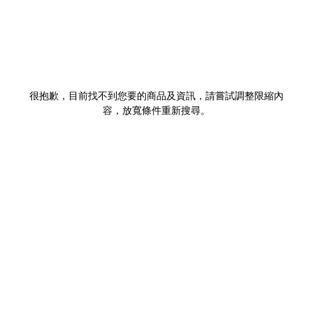
很抱歉，目前找不到您要的商品及資訊，請嘗試調整限縮內
容，放寬條件重新搜尋。