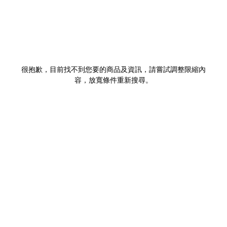
很抱歉，目前找不到您要的商品及資訊，請嘗試調整限縮內
容，放寬條件重新搜尋。