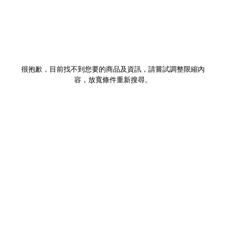
很抱歉，目前找不到您要的商品及資訊，請嘗試調整限縮內
容，放寬條件重新搜尋。