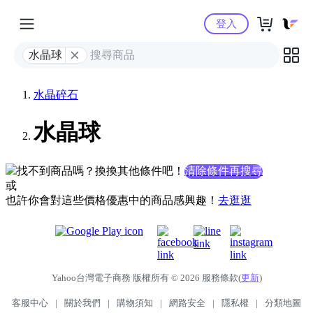
Yahoo購物中心
登入
水晶球
水晶碎石
水晶球
找不到商品嗎？換換其他條件吧！
清除條件再搜尋
或
也許你會對這些價格優惠中的商品感興趣！
去逛逛
Yahoo台灣電子商務 版權所有 © 2026 服務條款(
更新
)
客服中心
|
關於我們
|
購物須知
|
網路安全
|
隱私權
|
分類地圖