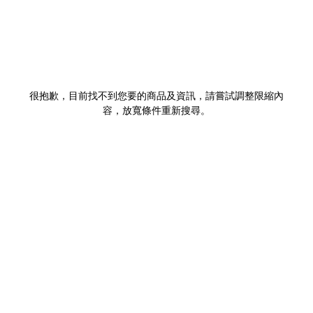
很抱歉，目前找不到您要的商品及資訊，請嘗試調整限縮內
容，放寬條件重新搜尋。