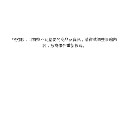
很抱歉，目前找不到您要的商品及資訊，請嘗試調整限縮內
容，放寬條件重新搜尋。