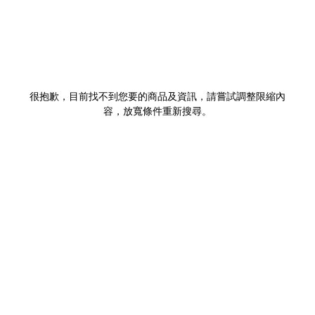
很抱歉，目前找不到您要的商品及資訊，請嘗試調整限縮內
容，放寬條件重新搜尋。