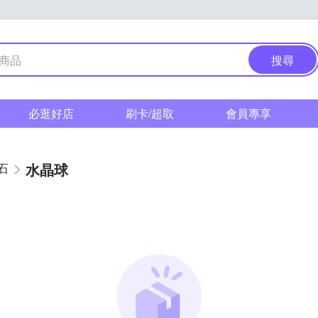
搜尋
必逛好店
刷卡/超取
會員專享
水晶球
石