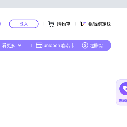
購物車
帳號綁定送
登入
看更多
uniopen 聯名卡
超贈點