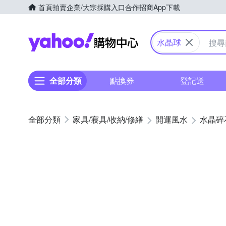
首頁
拍賣
企業/大宗採購入口
合作招商
App下載
Yahoo購物中心
水晶球
全部分類
點換券
登記送
家具/寢具/收納/修繕
開運風水
水晶碎