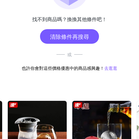
找不到商品嗎？換換其他條件吧！
清除條件再搜尋
或
也許你會對這些價格優惠中的商品感興趣！
去逛逛