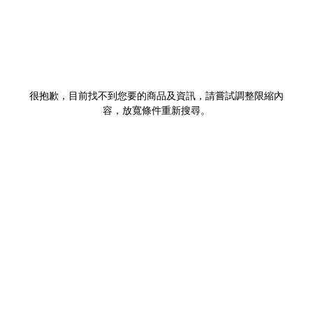
很抱歉，目前找不到您要的商品及資訊，請嘗試調整限縮內
容，放寬條件重新搜尋。