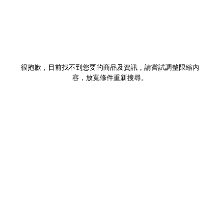
很抱歉，目前找不到您要的商品及資訊，請嘗試調整限縮內
容，放寬條件重新搜尋。