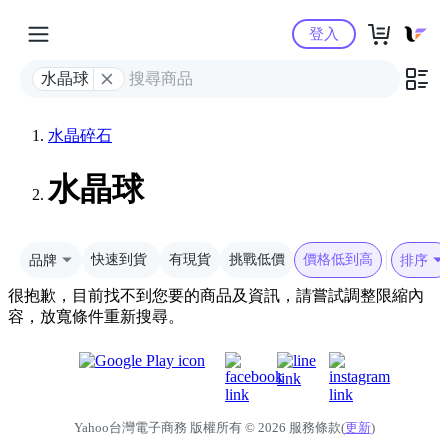
Yahoo購物中心
登入
水晶球
水晶碎石
水晶球
品牌
快速到貨
有現貨
挑戰低價
價格低到高
排序
很抱歉，目前找不到您要的商品及資訊，請嘗試調整限縮內
容，放寬條件重新搜尋。
Yahoo台灣電子商務 版權所有 © 2026 服務條款(
更新
)