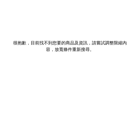
很抱歉，目前找不到您要的商品及資訊，請嘗試調整限縮內
容，放寬條件重新搜尋。