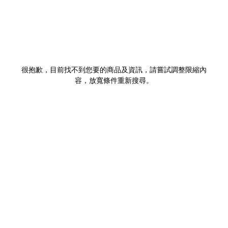
很抱歉，目前找不到您要的商品及資訊，請嘗試調整限縮內
容，放寬條件重新搜尋。