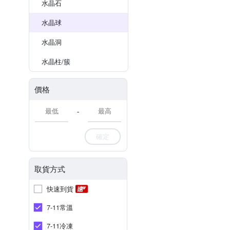
水晶石
水晶球
水晶洞
水晶柱/簇
價格
-
確定
取貨方式
快速到貨
7-11常溫
7-11冷凍