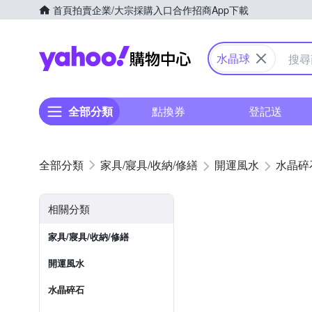
首頁
拍賣
企業/大宗採購入口
合作招商
App下載
Yahoo購物中心
水晶球
全部分類
點換券
登記送
家具/寢具/收納/修繕
開運風水
水晶碎
相關分類
家具/寢具/收納/修繕
開運風水
水晶碎石