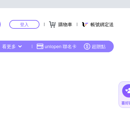
購物車
帳號綁定送
登入
看更多
uniopen 聯名卡
超贈點