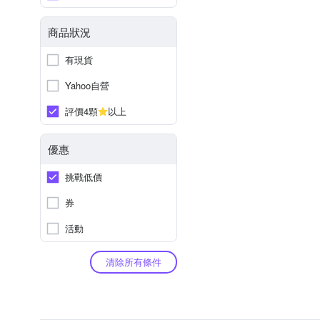
商品狀況
有現貨
Yahoo自營
評價4顆
以上
優惠
挑戰低價
券
活動
清除所有條件