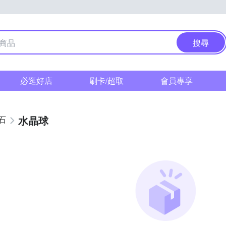
搜尋
必逛好店
刷卡/超取
會員專享
水晶球
石