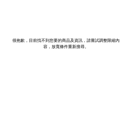
很抱歉，目前找不到您要的商品及資訊，請嘗試調整限縮內
容，放寬條件重新搜尋。